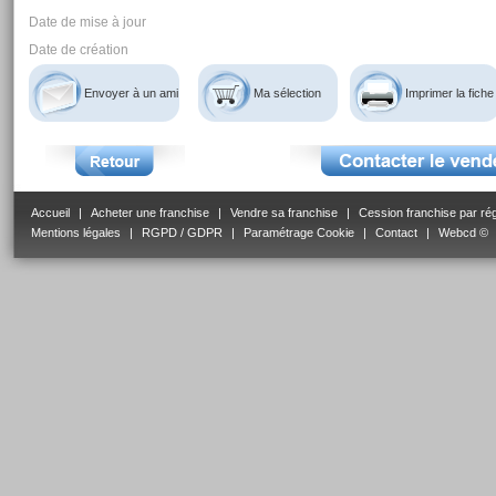
Date de mise à jour
Date de création
Envoyer à un ami
Ma sélection
Imprimer la fiche
Accueil
|
Acheter une franchise
|
Vendre sa franchise
|
Cession franchise par ré
Mentions légales
|
RGPD / GDPR
|
Paramétrage Cookie
|
Contact
|
Webcd ©