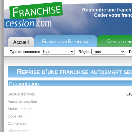
Reprendre une franch
Céder votre fran
Franchises à Reprendre
Déposer un
Accueil
Type de commerce
Région
Pr
Reprise d’une franchise autosmart se
Présentation
Secteur d'activité
Lav
Année de création
Statut juridique
Code NAF
Capital social
Département