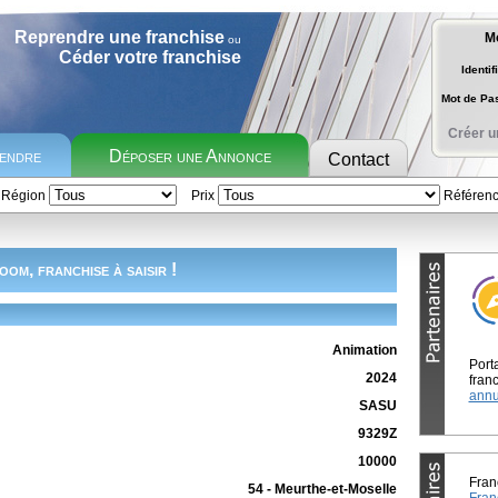
Reprendre une franchise
M
ou
Céder votre franchise
Identif
Mot de P
Créer u
rendre
Déposer une Annonce
Contact
Région
Prix
Référen
oom, franchise à saisir !
Animation
Port
2024
franc
annu
SASU
9329Z
10000
Fran
54 - Meurthe-et-Moselle