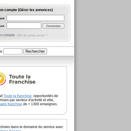
on compte (Gérer les annonces)
iant
asse
n compte
-
Mot de passe perdu ?
ce
ail
Toute la franchise
, opportunités de
hises par secteur d'activité et ville,
aire franchise
de + 1300 enseignes.
chises dans le domaine du service avec