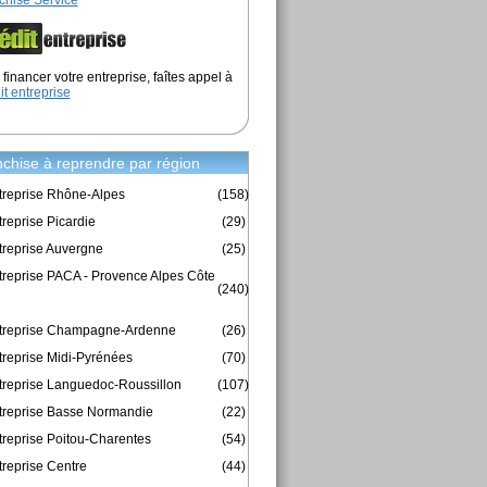
chise Service
financer votre entreprise, faîtes appel à
it entreprise
chise à reprendre par région
treprise Rhône-Alpes
(158)
reprise Picardie
(29)
treprise Auvergne
(25)
treprise PACA - Provence Alpes Côte
(240)
ntreprise Champagne-Ardenne
(26)
treprise Midi-Pyrénées
(70)
treprise Languedoc-Roussillon
(107)
treprise Basse Normandie
(22)
treprise Poitou-Charentes
(54)
treprise Centre
(44)