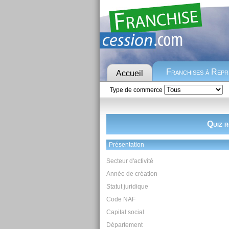
Franchises à Rep
Accueil
Type de commerce
Quiz r
Présentation
Secteur d'activité
Année de création
Statut juridique
Code NAF
Capital social
Département