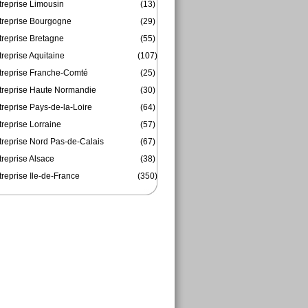
treprise Limousin
(13)
treprise Bourgogne
(29)
treprise Bretagne
(55)
reprise Aquitaine
(107)
treprise Franche-Comté
(25)
treprise Haute Normandie
(30)
reprise Pays-de-la-Loire
(64)
reprise Lorraine
(57)
treprise Nord Pas-de-Calais
(67)
treprise Alsace
(38)
reprise Ile-de-France
(350)