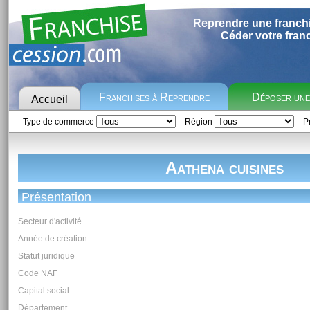
Reprendre une franch
Céder votre fran
Franchises à Reprendre
Déposer un
Accueil
Type de commerce
Région
Pr
Aathena cuisines
Présentation
Secteur d'activité
Année de création
Statut juridique
Code NAF
Capital social
Département