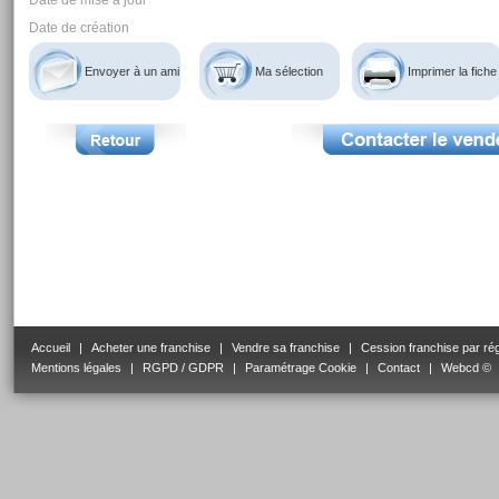
Date de mise à jour
Date de création
Envoyer à un ami
Ma sélection
Imprimer la fiche
Accueil
|
Acheter une franchise
|
Vendre sa franchise
|
Cession franchise par ré
Mentions légales
|
RGPD / GDPR
|
Paramétrage Cookie
|
Contact
|
Webcd ©