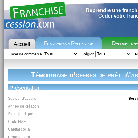
Reprendre une franch
Céder votre fran
Franchises à Reprendre
Déposer un
Accueil
Type de commerce
Région
Pr
Témoignage d’offres de prêt d\'a
Présentation
Secteur d'activité
Servi
Année de création
Statut juridique
Code NAF
Capital social
Département