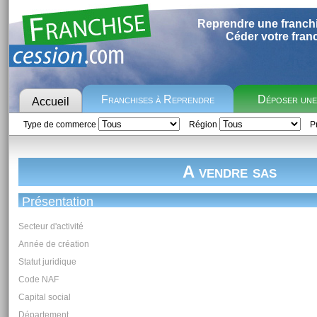
Reprendre une franch
Céder votre fran
Franchises à Reprendre
Déposer un
Accueil
Type de commerce
Région
Pr
A vendre sas
Présentation
Secteur d'activité
Année de création
Statut juridique
Code NAF
Capital social
Département