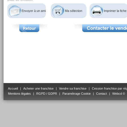
Envoyer à un ami
Ma sélection
Imprimer la fiche
Accueil
|
Acheter une franchise
|
Vendre sa franchise
|
Cession franchise par ré
Mentions légales
|
RGPD / GDPR
|
Paramétrage Cookie
|
Contact
|
Webcd ©