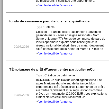
de multisports. Il constitue une opportunité ...
>
Voir le détail de l'annonce
fonds de commerce parc de loisirs labyrinthe de
Type :
Enfants
Cession — Parc de loisirs saisonnier « labyrinthe
géant de maïs » sous enseigne nationale · Nord
Seine-et-Marne (77) Fonds de commerce de parc de
loisirs éphémère exploité sous l'enseigne d'un
réseau national de labyrinthes de maïs, idéalement
20/07/2026
situé dans le nord de la Seine-et-Marne (15 min de ...
>
Voir le détail de l'annonce
TÉmoignage de prÊt d\'argent entre particulier reÇu
Type :
Création de patrimoine
BONJOUR Je suis Davide Albert agriculteur a Eze
alpes Maritime dans le sud de la france. Mon
expérience a été très positive. La demande de prêt a
été traitée rapidement et j'ai reçu les fonds comme
prévu ; un montant de 110.000 EUR . Les explications
19/07/2026
étaient claires et le suivi rassurant. Je ...
>
Voir le détail de l'annonce