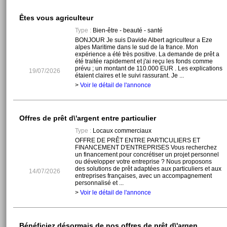
Êtes vous agriculteur
Type :
Bien-être - beauté - santé
BONJOUR Je suis Davide Albert agriculteur a Eze
alpes Maritime dans le sud de la france. Mon
expérience a été très positive. La demande de prêt a
été traitée rapidement et j'ai reçu les fonds comme
prévu ; un montant de 110.000 EUR . Les explications
19/07/2026
étaient claires et le suivi rassurant. Je ...
>
Voir le détail de l'annonce
Offres de prêt d\'argent entre particulier
Type :
Locaux commerciaux
OFFRE DE PRÊT ENTRE PARTICULIERS ET
FINANCEMENT D'ENTREPRISES Vous recherchez
un financement pour concrétiser un projet personnel
ou développer votre entreprise ? Nous proposons
des solutions de prêt adaptées aux particuliers et aux
14/07/2026
entreprises françaises, avec un accompagnement
personnalisé et ...
>
Voir le détail de l'annonce
Bénéficiez désormais de nos offres de prêt d\'argen