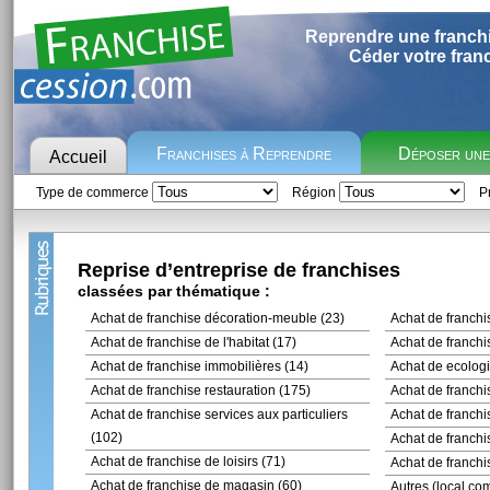
Reprendre une franch
Céder votre fran
Franchises à Reprendre
Déposer un
Accueil
Type de commerce
Région
Pr
Reprise d’entreprise de franchises
classées par thématique :
Achat de franchise décoration-meuble (23)
Achat de franchi
Achat de franchise de l'habitat (17)
Achat de franchi
Achat de franchise immobilières (14)
Achat de ecolog
Achat de franchise restauration (175)
Achat de franchis
Achat de franchise services aux particuliers
Achat de franchi
(102)
Achat de franchi
Achat de franchise de loisirs (71)
Achat de franchi
Achat de franchise de magasin (60)
Autres (local com