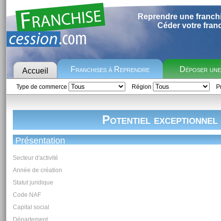
Reprendre une franch
Céder votre fran
Franchises à Reprendre
Déposer un
Accueil
Type de commerce
Région
Pr
Potentiel exceptionnel
Présentation
Secteur d'activité
Année de création
Statut juridique
Code NAF
Capital social
Département