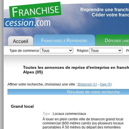
Reprendre une franch
Céder votre fran
Franchises à Reprendre
Déposer un
Accueil
Type de commerce
Région
Pr
Toutes les annonces de reprise d'entreprise en franc
Alpes (05)
Affiner votre recherche, choissisez une ville :
Briançon (1)
-
Gap (5)
Résultats de votre recherche
Grand local
Type :
Locaux commerciaux
À louer en plein centre ville de briancon grand local
commercial (600 mètres carrés )ou plusieurs locaux
parcelables À 50 mètres du départ des remontées