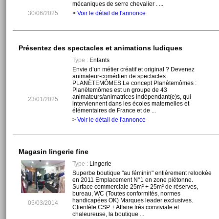
mécaniques de serre chevalier . ...
30/06/2025
>
Voir le détail de l'annonce
Présentez des spectacles et animations ludiques
Type :
Enfants
Envie d’un métier créatif et original ? Devenez
animateur-comédien de spectacles
PLANÈTEMÔMES Le concept Planètemômes :
Planètemômes est un groupe de 43
animateurs/animatrices indépendant(e)s, qui
23/01/2025
interviennent dans les écoles maternelles et
élémentaires de France et de ...
>
Voir le détail de l'annonce
Magasin lingerie fine
Type :
Lingerie
Superbe boutique "au féminin" entièrement relookée
en 2011 Emplacement N°1 en zone piétonne.
Surface commerciale 25m² + 25m² de réserves,
bureau, WC (Toutes conformités, normes
handicapées OK) Marques leader exclusives.
05/03/2014
Clientèle CSP + Affaire très conviviale et
chaleureuse, la boutique ...