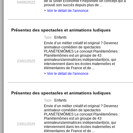
de la Silver Economie • Rejoindre un concept qui a
04/06/2025
prouvé son succès depuis plus de ...
>
Voir le détail de l'annonce
Présentez des spectacles et animations ludiques
Type :
Enfants
Envie d’un métier créatif et original ? Devenez
animateur-comédien de spectacles
PLANÈTEMÔMES Le concept Planètemômes :
Planètemômes est un groupe de 43
animateurs/animatrices indépendant(e)s, qui
23/01/2025
interviennent dans les écoles maternelles et
élémentaires de France et de ...
>
Voir le détail de l'annonce
Présentez des spectacles et animations ludiques
Type :
Enfants
Envie d’un métier créatif et original ? Devenez
animateur-comédien de spectacles
PLANÈTEMÔMES Le concept Planètemômes :
Planètemômes est un groupe de 43
animateurs/animatrices indépendant(e)s, qui
23/01/2025
interviennent dans les écoles maternelles et
élémentaires de France et de ...