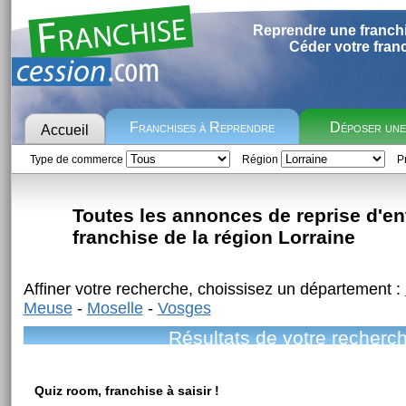
Reprendre une franch
Céder votre fran
Franchises à Reprendre
Déposer un
Accueil
Type de commerce
Région
Pr
Toutes les annonces de reprise d'en
franchise de la région Lorraine
Affiner votre recherche, choissisez un département :
Meuse
-
Moselle
-
Vosges
Résultats de votre recherc
Quiz room, franchise à saisir !