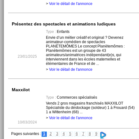
>
Voir le détail de l'annonce
Présentez des spectacles et animations ludiques
Type :
Enfants
Envie d’un métier créatif et original ? Devenez
animateur-comédien de spectacles
PLANÈTEMÔMES Le concept Planètemômes :
Planètemômes est un groupe de 43
animateurs/animatrices indépendant(e)s, qui
23/01/2025
interviennent dans les écoles maternelles et
élémentaires de France et de ...
>
Voir le détail de l'annonce
Maxxilot
Type :
Commerces spécialisés
Vends 2 gros magasins franchisés MAXXILOT
Spécialiste du déstockage (soldeur) 1 à Frouard (54)
1 a Wittenheim (68) ...
>
Voir le détail de l'annonce
10/03/2024
Pages suivantes :
1
2
3
4
5
6
7
8
9