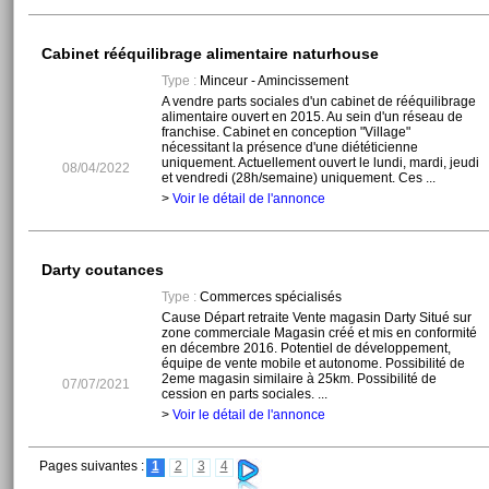
Cabinet rééquilibrage alimentaire naturhouse
Type :
Minceur - Amincissement
A vendre parts sociales d'un cabinet de rééquilibrage
alimentaire ouvert en 2015. Au sein d'un réseau de
franchise. Cabinet en conception "Village"
nécessitant la présence d'une diététicienne
uniquement. Actuellement ouvert le lundi, mardi, jeudi
08/04/2022
et vendredi (28h/semaine) uniquement. Ces ...
>
Voir le détail de l'annonce
Darty coutances
Type :
Commerces spécialisés
Cause Départ retraite Vente magasin Darty Situé sur
zone commerciale Magasin créé et mis en conformité
en décembre 2016. Potentiel de développement,
équipe de vente mobile et autonome. Possibilité de
2eme magasin similaire à 25km. Possibilité de
07/07/2021
cession en parts sociales. ...
>
Voir le détail de l'annonce
Pages suivantes :
1
2
3
4