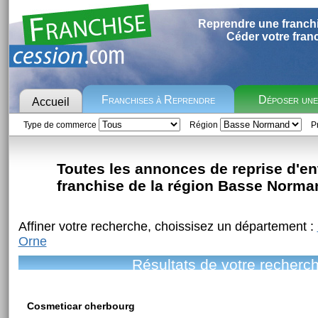
Reprendre une franch
Céder votre fran
Franchises à Reprendre
Déposer un
Accueil
Type de commerce
Région
Pr
Toutes les annonces de reprise d'en
franchise de la région Basse Norma
Affiner votre recherche, choissisez un département :
Orne
Résultats de votre recherc
Cosmeticar cherbourg