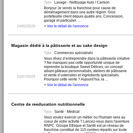
Type :
Lavage - Nettoyage Auto / Camion
Bonjour Je vends la franchise pour cause de
déménagement dans une autre région. Gros
portefeuille client depuis quatre ans. Concession,
garage et particulier. ...
24/02/2026
>
Voir le détail de l'annonce
Magasin dédié à la pâtisserie et au cake design
Type :
Commerces spécialisés
Vous rêvez d’entreprendre dans la pâtisserie créative
? Ne manquez pas cette opportunité unique de
reprendre la boutique Sweet Délices, un concept
alliant gâteaux personnalisés, ateliers de pâtisserie
et vente d’ustensiles et ingrédients spécialisés.
23/07/2025
Pourquoi cette vente ? Aujourd’hui, la ...
>
Voir le détail de l'annonce
Centre de reeducation nutritionnelle
Type :
Santé - Médical
Vous voulez exercer un métier ou l'humain sera au
coeur de votre activité ? Lancez-vous dans l'aventure
RNPC. Groupe Ethique et Santé est un réseau de
franchise constitué de 110 centres répartis sur toute