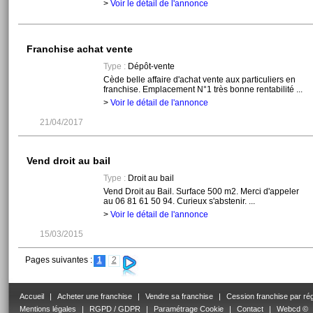
>
Voir le détail de l'annonce
Franchise achat vente
Type :
Dépôt-vente
Cède belle affaire d'achat vente aux particuliers en
franchise. Emplacement N°1 très bonne rentabilité ...
>
Voir le détail de l'annonce
21/04/2017
Vend droit au bail
Type :
Droit au bail
Vend Droit au Bail. Surface 500 m2. Merci d'appeler
au 06 81 61 50 94. Curieux s'abstenir. ...
>
Voir le détail de l'annonce
15/03/2015
Pages suivantes :
1
2
Accueil
|
Acheter une franchise
|
Vendre sa franchise
|
Cession franchise par ré
Mentions légales
|
RGPD / GDPR
|
Paramétrage Cookie
|
Contact
|
Webcd ©