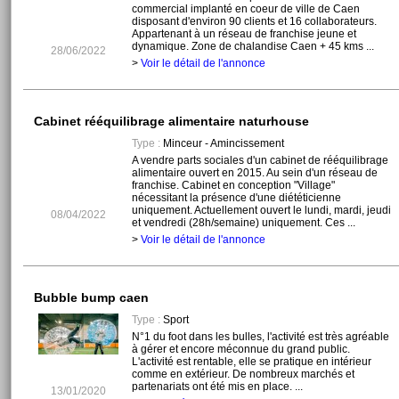
commercial implanté en coeur de ville de Caen
disposant d'environ 90 clients et 16 collaborateurs.
Appartenant à un réseau de franchise jeune et
dynamique. Zone de chalandise Caen + 45 kms ...
28/06/2022
>
Voir le détail de l'annonce
Cabinet rééquilibrage alimentaire naturhouse
Type :
Minceur - Amincissement
A vendre parts sociales d'un cabinet de rééquilibrage
alimentaire ouvert en 2015. Au sein d'un réseau de
franchise. Cabinet en conception "Village"
nécessitant la présence d'une diététicienne
uniquement. Actuellement ouvert le lundi, mardi, jeudi
08/04/2022
et vendredi (28h/semaine) uniquement. Ces ...
>
Voir le détail de l'annonce
Bubble bump caen
Type :
Sport
N°1 du foot dans les bulles, l'activité est très agréable
à gérer et encore méconnue du grand public.
L'activité est rentable, elle se pratique en intérieur
comme en extérieur. De nombreux marchés et
partenariats ont été mis en place. ...
13/01/2020