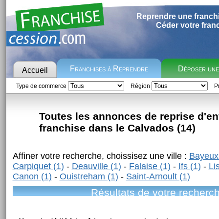
Reprendre une franch
Céder votre fran
Franchises à Reprendre
Déposer un
Accueil
Type de commerce
Région
Pr
Toutes les annonces de reprise d'en
franchise dans le Calvados (14)
Affiner votre recherche, choissisez une ville :
Bayeux 
Carpiquet (1)
-
Deauville (1)
-
Falaise (1)
-
Ifs (1)
-
Li
Canon (1)
-
Ouistreham (1)
-
Saint-Arnoult (1)
Résultats de votre recherc