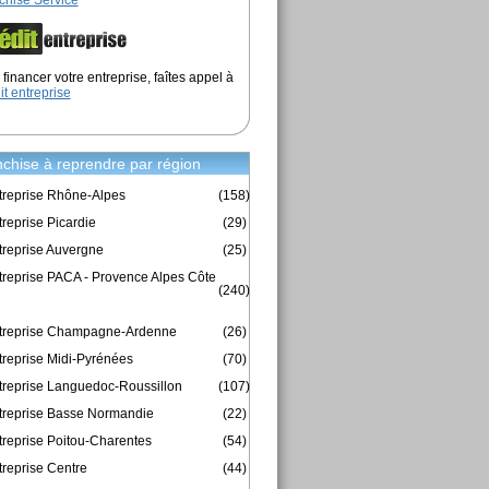
chise Service
financer votre entreprise, faîtes appel à
it entreprise
chise à reprendre par région
treprise Rhône-Alpes
(158)
reprise Picardie
(29)
treprise Auvergne
(25)
treprise PACA - Provence Alpes Côte
(240)
ntreprise Champagne-Ardenne
(26)
treprise Midi-Pyrénées
(70)
treprise Languedoc-Roussillon
(107)
treprise Basse Normandie
(22)
treprise Poitou-Charentes
(54)
treprise Centre
(44)