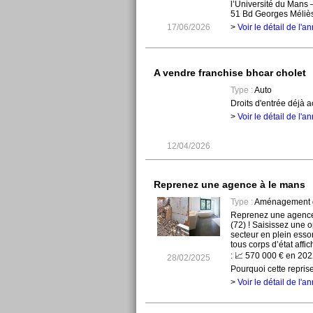
l’Université du Mans
51 Bd Georges Méliès
17/06/2026
>
Voir le détail de l'
A vendre franchise bhcar cholet
Type :
Auto
Droits d'entrée déjà ac
>
Voir le détail de l'
12/04/2026
Reprenez une agence à le mans
Type :
Aménagement de
Reprenez une agence
(72) ! Saisissez une 
secteur en plein esso
tous corps d’état aff
: 📈 570 000 € en 20
28/02/2025
Pourquoi cette reprise 
>
Voir le détail de l'