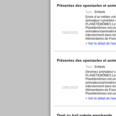
Présentez des spectacles et anim
Type :
Enfants
Envie d’un métier créa
animateur-comédien 
PLANÈTEMÔMES Le c
Planètemômes est un
animateurs/animatric
23/01/2025
interviennent dans le
élémentaires de France
>
Voir le détail de l'
Présentez des spectacles et anim
Type :
Enfants
Devenez animateur-c
PLANÈTEMÔMES Le c
Planètemômes est un
animateurs/animatric
interviennent dans le
23/01/2025
élémentaires de Franc
Planètemômes est une 
>
Voir le détail de l'
Droit au bail galerie marchande