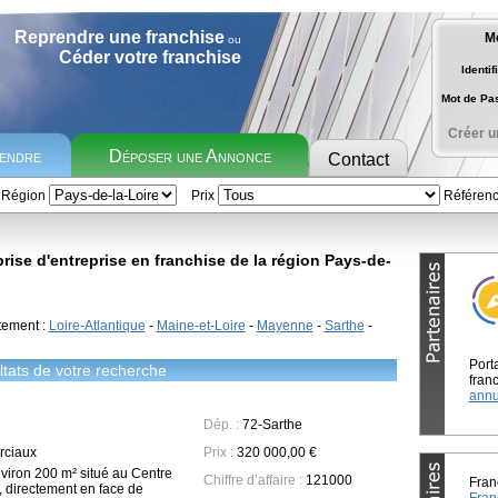
Reprendre une franchise
M
ou
Céder votre franchise
Identif
Mot de P
Créer u
rendre
Déposer une Annonce
Contact
Région
Prix
Référen
ise d'entreprise en franchise de la région Pays-de-
tement :
Loire-Atlantique
-
Maine-et-Loire
-
Mayenne
-
Sarthe
-
Port
tats de votre recherche
franc
annu
Dép. :
72-Sarthe
ciaux
Prix :
320 000,00 €
viron 200 m² situé au Centre
Chiffre d’affaire :
121000
Fran
 directement en face de