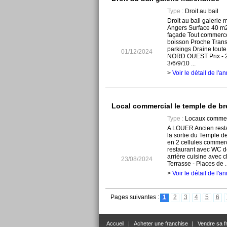
Type :
Droit au bail
Droit au bail galeri
Angers Surface 40 m2 
façade Tout commerce 
boisson Proche Transp
parkings Draine tou
01/12/2024
NORD OUEST Prix - 2
3/6/9/10 ...
>
Voir le détail de l'
Local commercial le temple de b
Type :
Locaux commer
A LOUER Ancien restau
la sortie du Temple de
en 2 cellules commerc
restaurant avec WC d
arrière cuisine avec 
23/08/2024
Terrasse - Places de ..
>
Voir le détail de l'
Pages suivantes :
1
2
3
4
5
6
Accueil
|
Acheter une franchise
|
Vendre sa f