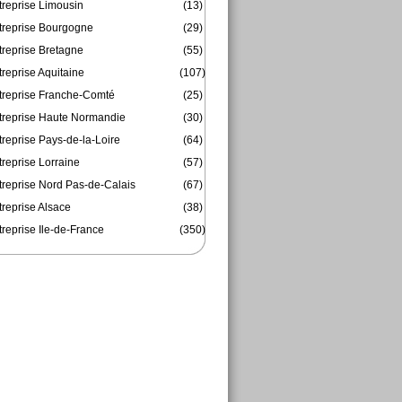
treprise Limousin
(13)
treprise Bourgogne
(29)
treprise Bretagne
(55)
reprise Aquitaine
(107)
treprise Franche-Comté
(25)
treprise Haute Normandie
(30)
reprise Pays-de-la-Loire
(64)
reprise Lorraine
(57)
treprise Nord Pas-de-Calais
(67)
treprise Alsace
(38)
reprise Ile-de-France
(350)