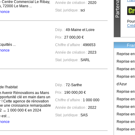
Fran
 – Centre Commercial Le Ribay,
Année de création :
2020
, 72000 Le Mans ...
Stat. juridique :
sci
annonce
Pour 
Créd
Dép. :
49-Maine et Loire
Prix :
27 000,00 €
quittés ...
Fran
Chiffre d’affaire :
496653
annonce
Année de création :
2023
Reprise en
Stat. juridique :
SARL
Reprise ent
Reprise en
Reprise en
d'Azur
Dép. :
72-Sarthe
 l'habitat
Reprise e
Prix :
190 000,00 €
 Avenir Rénovations au Mans
opportunité clé en main dans un
Reprise en
Chiffre d’affaire :
1 000 000
r ! Cette agence de rénovation
iche une croissance remarquable
Reprise en
Année de création :
2022
22 → 1 000 000 € en 2024
Reprise en
Stat. juridique :
SAS
est ...
Reprise en
annonce
Reprise en