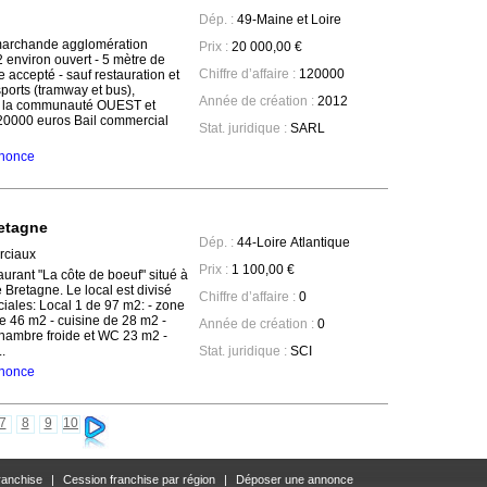
Dép. :
49-Maine et Loire
e marchande agglomération
Prix :
20 000,00 €
environ ouvert - 5 mètre de
Chiffre d’affaire :
120000
accepté - sauf restauration et
orts (tramway et bus),
Année de création :
2012
te la communauté OUEST et
0000 euros Bail commercial
Stat. juridique :
SARL
annonce
retagne
Dép. :
44-Loire Atlantique
ciaux
Prix :
1 100,00 €
rant "La côte de boeuf" situé à
 Bretagne. Le local est divisé
Chiffre d’affaire :
0
iales: Local 1 de 97 m2: - zone
e 46 m2 - cuisine de 28 m2 -
Année de création :
0
chambre froide et WC 23 m2 -
.
Stat. juridique :
SCI
annonce
7
8
9
10
ranchise
|
Cession franchise par région
|
Déposer une annonce