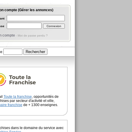
on compte (Gérer les annonces)
iant
asse
n compte
-
Mot de passe perdu ?
ce
ail
Toute la franchise
, opportunités de
hises par secteur d'activité et ville,
aire franchise
de + 1300 enseignes.
chises dans le domaine du service avec