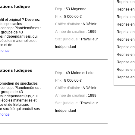
Reprise en
ations ludique
Dép. :
53-Mayenne
Reprise en
Prix :
8 000,00 €
Reprise en
tif et original ? Devenez
de spectacles
Chiffre d’affaire :
A Définir
Reprise ent
oncept Planètemômes :
Année de création :
1999
Reprise en
 groupe de 43
es indépendant(e)s, qui
Stat. juridique :
Travailleur
Reprise en
s écoles maternelles et
 et de ...
Indépendant
Reprise ent
annonce
Reprise ent
Reprise en
Reprise en
ations ludiques
Dép. :
49-Maine et Loire
Reprise ent
Prix :
8 000,00 €
omédien de spectacles
oncept Planètemômes :
Chiffre d’affaire :
A Définir
 groupe de 43
Année de création :
1999
es indépendant(e)s, qui
s écoles maternelles et
Stat. juridique :
Travailleur
e et de Belgique.
société qui produit ses ...
Indépendant
annonce