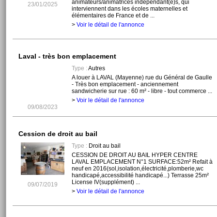
animateurs/animatrices indépendant(e)s, qui
23/01/2025
interviennent dans les écoles maternelles et
élémentaires de France et de ...
>
Voir le détail de l'annonce
Laval - très bon emplacement
Type :
Autres
A louer à LAVAL (Mayenne) rue du Général de Gaulle
- Très bon emplacement - anciennement
sandwicherie sur rue : 60 m² - libre - tout commerce ...
>
Voir le détail de l'annonce
09/08/2023
Cession de droit au bail
Type :
Droit au bail
CESSION DE DROIT AU BAIL HYPER CENTRE
LAVAL EMPLACEMENT N°1 SURFACE:52m² Refait à
neuf en 2016(sol,isolation,électricité,plomberie,wc
handicapé,accessibilité handicapé...) Terrasse 25m²
License IV(supplément) ...
09/07/2019
>
Voir le détail de l'annonce