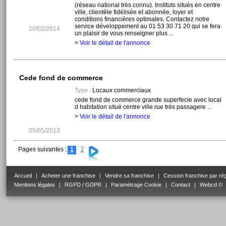
(réseau national très connu). Instituts situés en centre
ville, clientèle fidélisée et abonnée, loyer et
conditions financières optimales. Contactez notre
service développement au 01 53 30 71 20 qui se fera
20/02/2014
un plaisir de vous renseigner plus ...
>
Voir le détail de l'annonce
Cede fond de commerce
Type :
Locaux commerciaux
cede fond de commerce grande superfecie avec local
d habitation situé centre ville rue très passagere ...
>
Voir le détail de l'annonce
05/05/2013
Pages suivantes :
1
2
Accueil
|
Acheter une franchise
|
Vendre sa franchise
|
Cession franchise par ré
Mentions légales
|
RGPD / GDPR
|
Paramétrage Cookie
|
Contact
|
Webcd ©