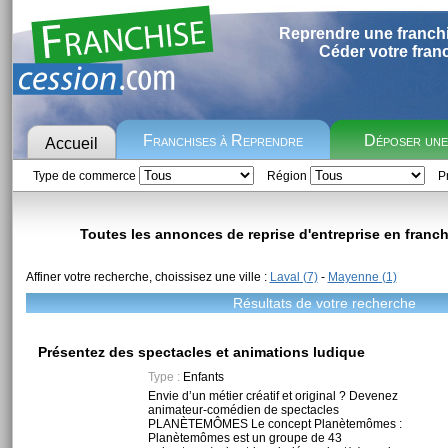
Reprendre une franch
Céder votre fran
Franchises à Reprendre
Déposer un
Accueil
Type de commerce
Région
Pr
Toutes les annonces de reprise d'entreprise en franc
Affiner votre recherche, choissisez une ville :
Laval (7)
-
Mayenne (1)
Résultats de votre recherche
Présentez des spectacles et animations ludique
Type :
Enfants
Envie d’un métier créatif et original ? Devenez
animateur-comédien de spectacles
PLANÈTEMÔMES Le concept Planètemômes :
Planètemômes est un groupe de 43