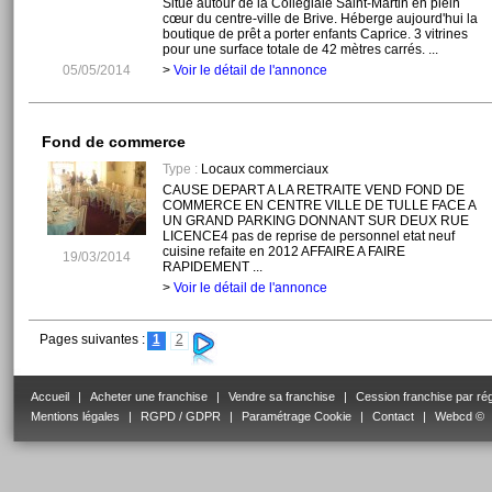
Situé autour de la Collégiale Saint-Martin en plein
cœur du centre-ville de Brive. Héberge aujourd'hui la
boutique de prêt a porter enfants Caprice. 3 vitrines
pour une surface totale de 42 mètres carrés. ...
05/05/2014
>
Voir le détail de l'annonce
Fond de commerce
Type :
Locaux commerciaux
CAUSE DEPART A LA RETRAITE VEND FOND DE
COMMERCE EN CENTRE VILLE DE TULLE FACE A
UN GRAND PARKING DONNANT SUR DEUX RUE
LICENCE4 pas de reprise de personnel etat neuf
cuisine refaite en 2012 AFFAIRE A FAIRE
19/03/2014
RAPIDEMENT ...
>
Voir le détail de l'annonce
Pages suivantes :
1
2
Accueil
|
Acheter une franchise
|
Vendre sa franchise
|
Cession franchise par ré
Mentions légales
|
RGPD / GDPR
|
Paramétrage Cookie
|
Contact
|
Webcd ©