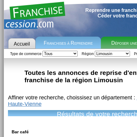
Reprendre une franch
Céder votre fran
Franchises à Reprendre
Déposer un
Accueil
Type de commerce
Région
Pr
Toutes les annonces de reprise d'en
franchise de la région Limousin
Affiner votre recherche, choissisez un département :
Haute-Vienne
Résultats de votre recherc
Bar café