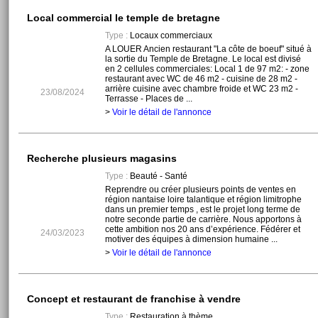
Local commercial le temple de bretagne
Type :
Locaux commerciaux
A LOUER Ancien restaurant "La côte de boeuf" situé à
la sortie du Temple de Bretagne. Le local est divisé
en 2 cellules commerciales: Local 1 de 97 m2: - zone
restaurant avec WC de 46 m2 - cuisine de 28 m2 -
arrière cuisine avec chambre froide et WC 23 m2 -
23/08/2024
Terrasse - Places de ...
>
Voir le détail de l'annonce
Recherche plusieurs magasins
Type :
Beauté - Santé
Reprendre ou créer plusieurs points de ventes en
région nantaise loire talantique et région limitrophe
dans un premier temps , est le projet long terme de
notre seconde partie de carrière. Nous apportons à
cette ambition nos 20 ans d’expérience. Fédérer et
24/03/2023
motiver des équipes à dimension humaine ...
>
Voir le détail de l'annonce
Concept et restaurant de franchise à vendre
Type :
Restauration à thème