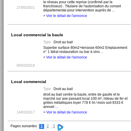
le réseau pour cette reprise (confirmé par le
franchiseur) . Titulaire de l'autorisation du conseil
27/05/2021
départemental pour intervention auprès de ...
>
Voir le détail de l'annonce
Local commercial la baule
Type :
Droit au bail
Superbe surface 80m2+terrasse 60m2 Emplacement
n° 1 Idéal restauration ou bar à vins ...
>
Voir le détail de l'annonce
05/03/2019
Local commercial
Type :
Droit au bail
droit au bail centre la baule, entre de gaulle et le
marché sur axe passant local 100 m², rideau de fer et
grilles métalliques loyer 778 € ht / mois soit 9333 €
annuel ...
14/03/2017
>
Voir le détail de l'annonce
Pages suivantes :
1
2
3