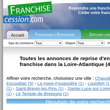
Reprendre une franch
Céder votre fran
Franchises à Reprendre
Déposer un
Accueil
Type de commerce
Région
Pr
Toutes les annonces de reprise d'en
franchise dans la Loire-Atlantique (4
Affiner votre recherche, choissisez une ville :
Chauvé
Escoublac (3)
-
La Haye-Fouassière (1)
-
Louisfert (1
(1)
-
Saint-Brevin-les-Pins (1)
-
Sainte-Luce-sur-Loire
(1)
-
Le Temple-de-Bretagne (1)
Résultats de votre recherc