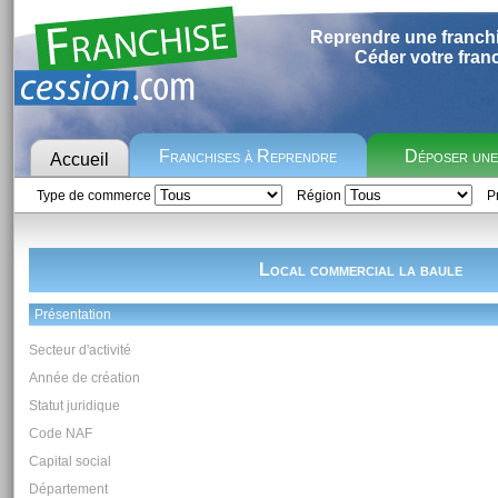
Reprendre une franch
Céder votre fran
Franchises à Reprendre
Déposer un
Accueil
Type de commerce
Région
Pr
Local commercial la baule
Présentation
Secteur d'activité
Année de création
Statut juridique
Code NAF
Capital social
Département