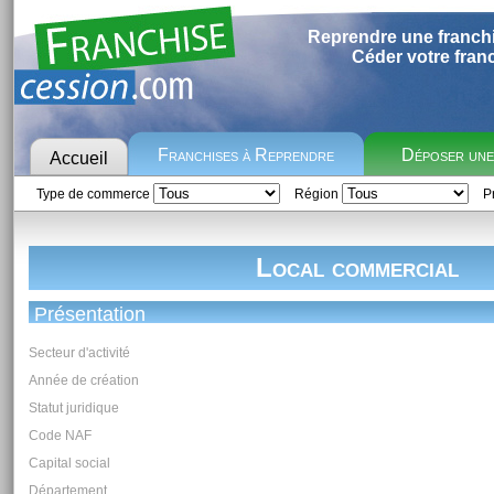
Reprendre une franch
Céder votre fran
Franchises à Reprendre
Déposer un
Accueil
Type de commerce
Région
Pr
Local commercial
Présentation
Secteur d'activité
Année de création
Statut juridique
Code NAF
Capital social
Département