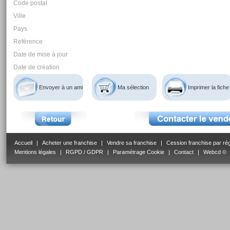
Code postal
Ville
Pays
Reférence
Date de mise à jour
Date de création
Envoyer à un ami
Ma sélection
Imprimer la fiche
Accueil
|
Acheter une franchise
|
Vendre sa franchise
|
Cession franchise par ré
Mentions légales
|
RGPD / GDPR
|
Paramétrage Cookie
|
Contact
|
Webcd ©