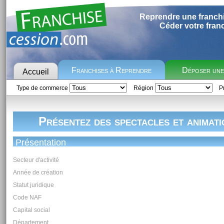
Reprendre une franch
Céder votre fran
Franchises à Reprendre
Déposer un
Accueil
Type de commerce
Région
Pr
Présentez des spectacles et animati
Présentation
Secteur d'activité
Année de création
Statut juridique
Code NAF
Capital social
Département