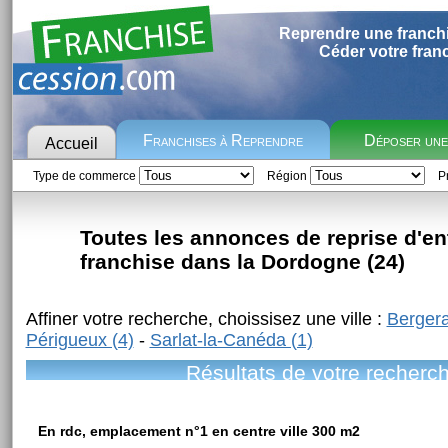
Reprendre une franch
Céder votre fran
Franchises à Reprendre
Déposer un
Accueil
Type de commerce
Région
Pr
Toutes les annonces de reprise d'en
franchise dans la Dordogne (24)
Affiner votre recherche, choissisez une ville :
Bergera
Périgueux (4)
-
Sarlat-la-Canéda (1)
Résultats de votre recherc
En rdc, emplacement n°1 en centre ville 300 m2