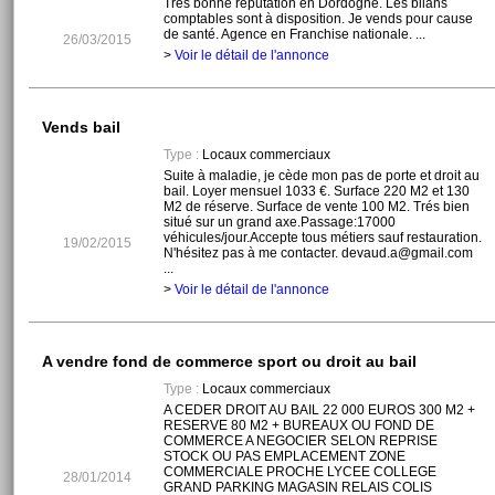
Très bonne réputation en Dordogne. Les bilans
comptables sont à disposition. Je vends pour cause
de santé. Agence en Franchise nationale. ...
26/03/2015
>
Voir le détail de l'annonce
Vends bail
Type :
Locaux commerciaux
Suite à maladie, je cède mon pas de porte et droit au
bail. Loyer mensuel 1033 €. Surface 220 M2 et 130
M2 de réserve. Surface de vente 100 M2. Trés bien
situé sur un grand axe.Passage:17000
véhicules/jour.Accepte tous métiers sauf restauration.
19/02/2015
N'hésitez pas à me contacter. devaud.a@gmail.com
...
>
Voir le détail de l'annonce
A vendre fond de commerce sport ou droit au bail
Type :
Locaux commerciaux
A CEDER DROIT AU BAIL 22 000 EUROS 300 M2 +
RESERVE 80 M2 + BUREAUX OU FOND DE
COMMERCE A NEGOCIER SELON REPRISE
STOCK OU PAS EMPLACEMENT ZONE
COMMERCIALE PROCHE LYCEE COLLEGE
28/01/2014
GRAND PARKING MAGASIN RELAIS COLIS