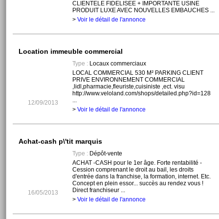
CLIENTELE FIDELISEE + IMPORTANTE USINE
PRODUIT LUXE AVEC NOUVELLES EMBAUCHES ...
>
Voir le détail de l'annonce
Location immeuble commercial
Type :
Locaux commerciaux
LOCAL COMMERCIAL 530 M² PARKING CLIENT
PRIVE ENVIRONNEMENT COMMERCIAL
,lidl,pharmacie,fleuriste,cuisiniste ,ect. visu
http://www.veloland.com/shops/detailed.php?id=128
...
12/09/2013
>
Voir le détail de l'annonce
Achat-cash p\'tit marquis
Type :
Dépôt-vente
ACHAT -CASH pour le 1er âge. Forte rentabilité -
Cession comprenant le droit au bail, les droits
d'entrée dans la franchise, la formation, internet. Etc.
Concept en plein essor... succès au rendez vous !
Direct franchiseur ...
16/05/2013
>
Voir le détail de l'annonce