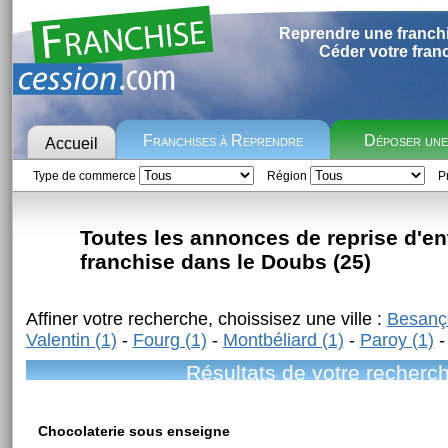
Reprendre une franch
Céder votre fran
Franchises à Reprendre
Déposer un
Accueil
Type de commerce
Région
Pr
Toutes les annonces de reprise d'en
franchise dans le Doubs (25)
Affiner votre recherche, choissisez une ville :
Besanç
Valentin (1)
-
Fourg (1)
-
Montbéliard (1)
-
Paroy (1)
Résultats de votre recherc
Chocolaterie sous enseigne