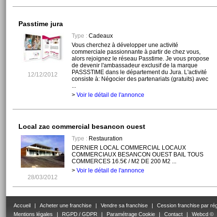
Passtime jura
Type :
Cadeaux
Vous cherchez à développer une activité
commerciale passionnante à partir de chez vous,
alors rejoignez le réseau Passtime. Je vous propose
de devenir l'ambassadeur exclusif de la marque
PASSSTIME dans le département du Jura. L'activité
12/12/2012
consiste à: Négocier des partenariats (gratuits) avec
...
>
Voir le détail de l'annonce
Local zac commercial besancon ouest
Type :
Restauration
DERNIER LOCAL COMMERCIAL LOCAUX
COMMERCIAUX BESANCON OUEST BAIL TOUS
COMMERCES 16.5€ / M2 DE 200 M2 ...
>
Voir le détail de l'annonce
28/03/2012
Accueil
|
Acheter une franchise
|
Vendre sa franchise
|
Cession franchise par ré
Mentions légales
|
RGPD / GDPR
|
Paramétrage Cookie
|
Contact
|
Webcd ©