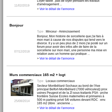
Loyer faible , pas de loyer pendant les travaux
d'aménagement ...
11/02/2019
>
Voir le détail de l'annonce
Bonjour
Type :
Minceur - Amincissement
Bonjour, Mon histoire de sorcellerie que j'ai fais à
mon mari à cause de nos disputes qui tend vers le
divorce. Il y a un peu plus de 2 mois j'ai posté sur un
forum pour avoir des infos afin de faire de la
sorcellerie sur mon mari, une personne ma mise en
07/12/2018
relation avec un homme qui pratique ...
>
Voir le détail de l'annonce
Murs commerciaux 165 m2 + logt
Type :
Locaux commerciaux
Secteur Montbéliard-Sochaux au bord de l'Axe
principal Belfort-Montbéliard (7000 véhicules/j) prox
usines Peugeot et de la ZI sous-traitants PSA - prche
frontière Suisse Ecoles maternelles et primaires à
500 m parking privé 5/6 voitures devant RDC : env.
25/08/2014
165 m2 (libre : ancienne ...
>
Voir le détail de l'annonce