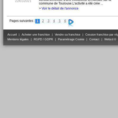
22/01/2021
commune de Toulouse.L'activité a été crée ...
>
Voir le détail de l'annonce
Pages suivantes :
1
2
3
4
5
6
Accueil
|
Acheter une franchise
|
Vendre sa franchise
|
Cession franchise par ré
Mentions légales
|
RGPD / GDPR
|
Paramétrage Cookie
|
Contact
|
Webcd ©