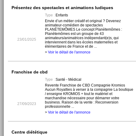
Présentez des spectacles et animations ludiques
Type :
Enfants
Envie d’un métier créatif et original ? Devenez
animateur-comédien de spectacles
PLANÈTEMÔMES Le concept Planètemômes :
Planètemômes est un groupe de 43
animateurs/animatrices indépendant(e)s, qui
23/01/2025
interviennent dans les écoles maternelles et
élémentaires de France et de ...
>
Voir le détail de l'annonce
Franchise de cbd
Type :
Santé - Médical
Revente Franchise de CBD Compagnie Kromios
Aucun Royalties à verser à la compagnie La boutique
/ enseigne KROMIOS + tout le matériel et
marchandise nécessaire pour démarrer votre
business. Raison de la vente : Reconversion
27/09/2023
professionnelle ...
>
Voir le détail de l'annonce
Centre diététique