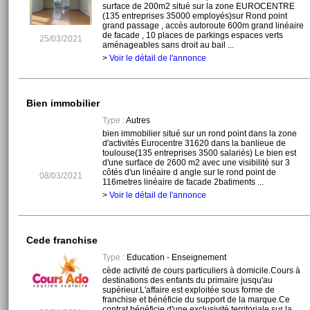
surface de 200m2 situé sur la zone EUROCENTRE
(135 entreprises 35000 employés)sur Rond point
grand passage , accès autoroute 600m grand linéaire
de facade , 10 places de parkings espaces verts
25/03/2021
aménageables sans droit au bail ...
>
Voir le détail de l'annonce
Bien immobilier
Type :
Autres
bien immobilier situé sur un rond point dans la zone
d'activités Eurocentre 31620 dans la banlieue de
toulouse(135 entreprises 3500 salariés) Le bien est
d'une surface de 2600 m2 avec une visibilité sur 3
côtés d'un linéaire d angle sur le rond point de
08/03/2021
116metres linéaire de facade 2batiments ...
>
Voir le détail de l'annonce
Cede franchise
Type :
Education - Enseignement
cède activité de cours particuliers à domicile.Cours à
destinations des enfants du primaire jusqu'au
supérieur.L'affaire est exploitée sous forme de
franchise et bénéficie du support de la marque.Ce
contrat bénéficie d'une exclusivité territoriale sur la