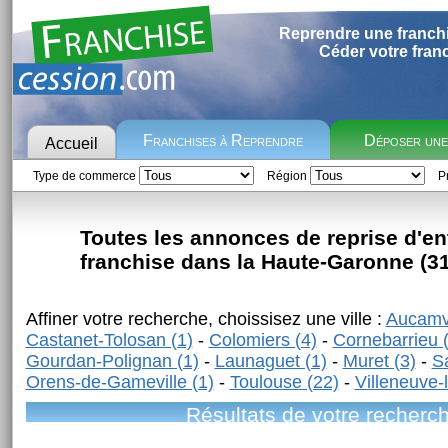
Reprendre une franch
Céder votre fran
Franchises à Reprendre
Déposer un
Accueil
Type de commerce
Région
Pr
Toutes les annonces de reprise d'en
franchise dans la Haute-Garonne (31
Affiner votre recherche, choissisez une ville :
Aucamvi
Castanet-Tolosan (1)
-
Colomiers (4)
-
Cornebarrieu (
Gourdan-Polignan (1)
-
Launaguet (1)
-
Muret (3)
-
Sa
Orens-de-Gameville (1)
-
Toulouse (22)
-
Villeneuve-
Résultats de votre recherc