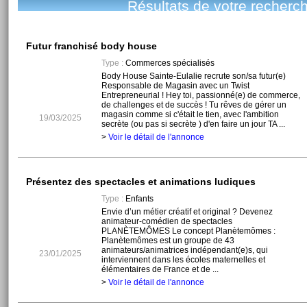
Résultats de votre recherc
Futur franchisé body house
Type :
Commerces spécialisés
Body House Sainte-Eulalie recrute son/sa futur(e)
Responsable de Magasin avec un Twist
Entrepreneurial ! Hey toi, passionné(e) de commerce,
de challenges et de succès ! Tu rêves de gérer un
magasin comme si c'était le tien, avec l'ambition
19/03/2025
secrète (ou pas si secrète ) d'en faire un jour TA ...
>
Voir le détail de l'annonce
Présentez des spectacles et animations ludiques
Type :
Enfants
Envie d’un métier créatif et original ? Devenez
animateur-comédien de spectacles
PLANÈTEMÔMES Le concept Planètemômes :
Planètemômes est un groupe de 43
animateurs/animatrices indépendant(e)s, qui
23/01/2025
interviennent dans les écoles maternelles et
élémentaires de France et de ...
>
Voir le détail de l'annonce