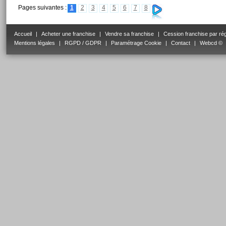
Pages suivantes :
1
2
3
4
5
6
7
8
Accueil
|
Acheter une franchise
|
Vendre sa franchise
|
Cession franchise par ré
Mentions légales
|
RGPD / GDPR
|
Paramétrage Cookie
|
Contact
|
Webcd ©