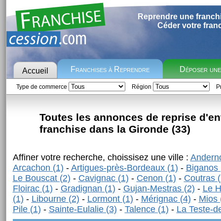
Reprendre une franch
Céder votre fran
Franchises à Reprendre
Déposer un
Accueil
Type de commerce
Région
Pr
Toutes les annonces de reprise d'en
franchise dans la Gironde (33)
Affiner votre recherche, choissisez une ville :
Anderno
Arcachon (1)
-
Artigues-près-Bordeaux (1)
-
Biganos 
Le Bouscat (2)
-
Cavignac (1)
-
Cenon (1)
-
Coutras (
Floirac (1)
-
Gradignan (1)
-
Gujan-Mestras (2)
-
Le H
(1)
-
Libourne (2)
-
Lormont (1)
-
Mérignac (4)
-
Mios 
Pile (1)
-
Sainte-Eulalie (3)
-
Talence (1)
-
La Teste-d