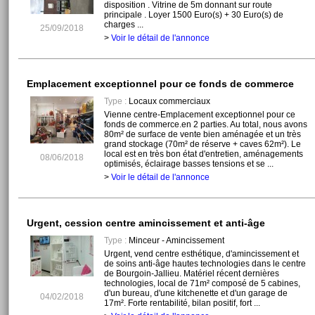
disposition . Vitrine de 5m donnant sur route
principale . Loyer 1500 Euro(s) + 30 Euro(s) de
charges ...
25/09/2018
>
Voir le détail de l'annonce
Emplacement exceptionnel pour ce fonds de commerce
Type :
Locaux commerciaux
Vienne centre-Emplacement exceptionnel pour ce
fonds de commerce.en 2 parties. Au total, nous avons
80m² de surface de vente bien aménagée et un très
grand stockage (70m² de réserve + caves 62m²). Le
local est en très bon état d'entretien, aménagements
08/06/2018
optimisés, éclairage basses tensions et se ...
>
Voir le détail de l'annonce
Urgent, cession centre amincissement et anti-âge
Type :
Minceur - Amincissement
Urgent, vend centre esthétique, d'amincissement et
de soins anti-âge hautes technologies dans le centre
de Bourgoin-Jallieu. Matériel récent dernières
technologies, local de 71m² composé de 5 cabines,
d'un bureau, d'une kitchenette et d'un garage de
04/02/2018
17m². Forte rentabilité, bilan positif, fort ...