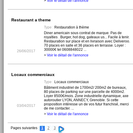
>
Voir le détail de l'annonce
Restaurant a theme
Type :
Restauration à thème
Diner americain sous contrat de marque. Pas de
royalties . Burger, hot dog, gateaux us... Facile à tenir.
Restauration sur place et en livraison avec Deliveroo.
70 places en salle et 36 places en terrasse. Loyer :
30000€ tel 0608848022 ...
26/06/2017
>
Voir le détail de l'annonce
Locaux commerciaux
Type :
Locaux commerciaux
Bâtiment industriel de 1700m2/ 200m2 de bureaux,
80 places de parking sur une parcelle de 4000m2.
Loyer 8500€/mois. Zone industrielle dynamique, axe
autoroutier LYON, ANNECY, Grenoble. Si cette
proposition intéresse un de vos futur franchisé, merci
03/04/2017
de me contacter. ...
>
Voir le détail de l'annonce
Pages suivantes :
1
2
3