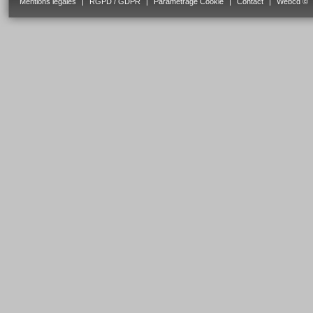
Mentions légales
|
RGPD / GDPR
|
Paramétrage Cookie
|
Contact
|
Webcd ©