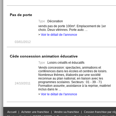
Pas de porte
Type :
Décoration
vends pas de porte 100m². Emplacement de 1er
choix. Deux vitrinnes. Porte auto. ...
>
Voir le détail de l'annonce
03/01/2012
Cède concession animation éducative
Type :
Loisirs créatifs et éducatifs
Vends concession: spectacles, animations et
conférences dans les écoles et centres de loisirs.
Nombreux thèmes, élaborés par une société
reconnue au plan national, en liaison avec les
programmes scolaires. Secteurs : 01 - 39 - 71
24/10/2011
Formation assurée, assistance à la reprise, matériel
inclus dans le ...
>
Voir le détail de l'annonce
Accueil
|
Acheter une franchise
|
Vendre sa franchise
|
Cession franchise par ré