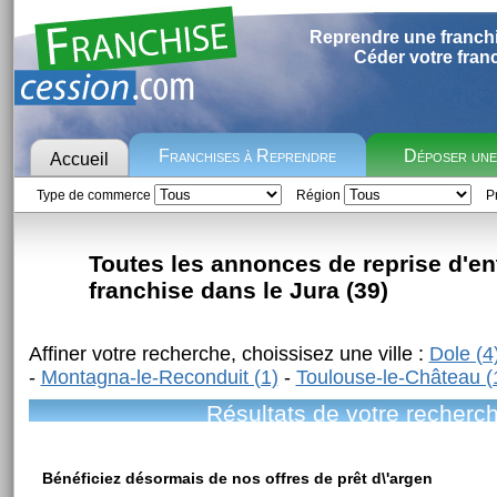
Reprendre une franch
Céder votre fran
Franchises à Reprendre
Déposer un
Accueil
Type de commerce
Région
Pr
Toutes les annonces de reprise d'en
franchise dans le Jura (39)
Affiner votre recherche, choissisez une ville :
Dole (4
-
Montagna-le-Reconduit (1)
-
Toulouse-le-Château (
Résultats de votre recherc
Bénéficiez désormais de nos offres de prêt d\'argen