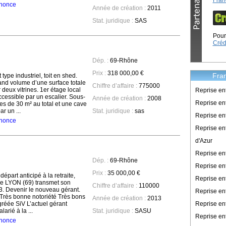
Fran
annonce
Année de création :
2011
Stat. juridique :
SAS
Pour 
Créd
Dép. :
69-Rhône
Prix :
318 000,00 €
Fran
ype industriel, toit en shed.
d volume d’une surface totale
Chiffre d’affaire :
775000
deux vitrines. 1er étage local
Reprise en
cessible par un escalier. Sous-
Année de création :
2008
Reprise ent
es de 30 m² au total et une cave
r un ...
Stat. juridique :
sas
Reprise en
annonce
Reprise en
d'Azur
Reprise e
Dép. :
69-Rhône
Reprise en
Prix :
35 000,00 €
épart anticipé à la retraite,
Reprise en
de LYON (69) transmet son
Chiffre d’affaire :
110000
. Devenir le nouveau gérant.
Reprise en
. Très bonne notoriété Très bons
Année de création :
2013
Reprise en
gréée SiV L’actuel gérant
larié à la ...
Stat. juridique :
SASU
Reprise en
annonce