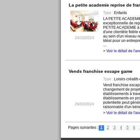
La petite academie reprise de fra
Type :
Enfants
LA PETITE ACADEMIE 
exceptionnelle de rep
PETITE ACADEMIE à pr
d'une clientèle fidèle 
au sein d'un réseau r
24/10/2024
Idéal pour un entrepr
...
>
Voir le détail de l'
Vends franchise escape game
Type :
Loisirs créatifs 
Vend franchise esca
changement de projet
établissements à trave
établissements en pro
potentielle peut géné
26/03/2024
raisonnable d'un béné
>
Voir le détail de l'
Pages suivantes :
1
2
3
4
5
6