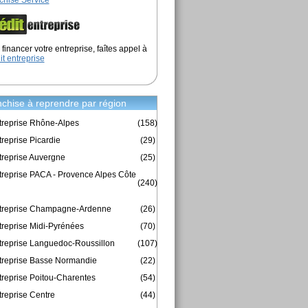
chise Service
financer votre entreprise, faîtes appel à
it entreprise
chise à reprendre par région
treprise Rhône-Alpes
(158)
reprise Picardie
(29)
treprise Auvergne
(25)
treprise PACA - Provence Alpes Côte
(240)
ntreprise Champagne-Ardenne
(26)
treprise Midi-Pyrénées
(70)
treprise Languedoc-Roussillon
(107)
treprise Basse Normandie
(22)
treprise Poitou-Charentes
(54)
treprise Centre
(44)