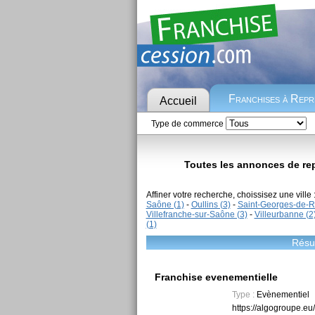
Franchises à Rep
Accueil
Type de commerce
Toutes les annonces de rep
Affiner votre recherche, choissisez une ville 
Saône (1)
-
Oullins (3)
-
Saint-Georges-de-R
Villefranche-sur-Saône (3)
-
Villeurbanne (2
(1)
Résul
Franchise evenementielle
Type :
Evènementiel
https://algogroupe.eu/