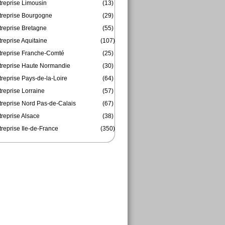
treprise Limousin
(13)
treprise Bourgogne
(29)
treprise Bretagne
(55)
reprise Aquitaine
(107)
treprise Franche-Comté
(25)
treprise Haute Normandie
(30)
reprise Pays-de-la-Loire
(64)
reprise Lorraine
(57)
treprise Nord Pas-de-Calais
(67)
treprise Alsace
(38)
reprise Ile-de-France
(350)