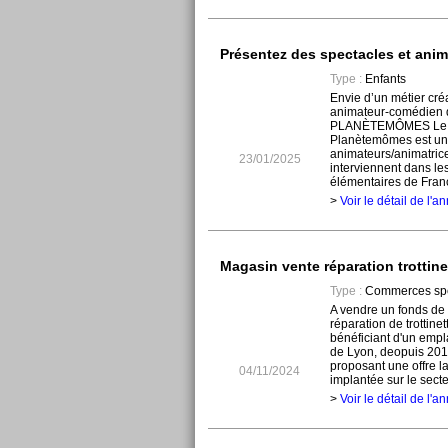
Présentez des spectacles et anim
Type :
Enfants
Envie d’un métier créa
animateur-comédien 
PLANÈTEMÔMES Le c
Planètemômes est un
animateurs/animatric
23/01/2025
interviennent dans le
élémentaires de France
>
Voir le détail de l'
Magasin vente réparation trottine
Type :
Commerces spé
A vendre un fonds de
réparation de trottine
bénéficiant d'un emp
de Lyon, deopuis 2017.
proposant une offre la
04/11/2024
implantée sur le secteu
>
Voir le détail de l'