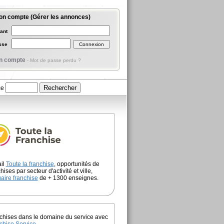
on compte (Gérer les annonces)
iant
asse
n compte
-
Mot de passe perdu ?
ce
ail
Toute la franchise
, opportunités de
hises par secteur d'activité et ville,
aire franchise
de + 1300 enseignes.
chises dans le domaine du service avec