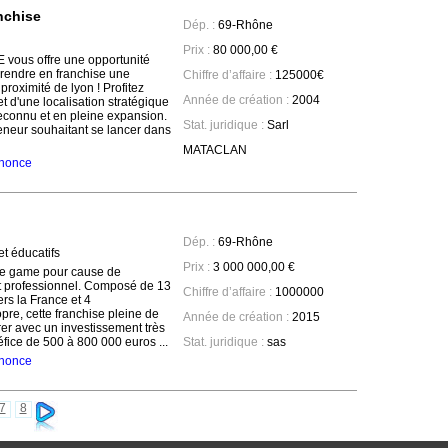
nchise
Dép. :
69-Rhône
Prix :
80 000,00 €
vous offre une opportunité
rendre en franchise une
Chiffre d’affaire :
125000€
oximité de lyon ! Profitez
Année de création :
2004
et d'une localisation stratégique
econnu et en pleine expansion.
Stat. juridique :
Sarl
eneur souhaitant se lancer dans
MATACLAN
annonce
Dép. :
69-Rhône
et éducatifs
Prix :
3 000 000,00 €
pe game pour cause de
 professionnel. Composé de 13
Chiffre d’affaire :
1000000
rs la France et 4
pre, cette franchise pleine de
Année de création :
2015
rer avec un investissement très
fice de 500 à 800 000 euros ...
Stat. juridique :
sas
annonce
7
8