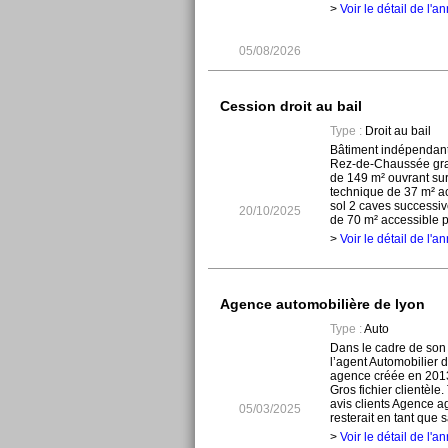
>
Voir le détail de l'
05/08/2026
Cession droit au bail
Type :
Droit au bail
Bâtiment indépendant t
Rez-de-Chaussée gran
de 149 m² ouvrant sur 
technique de 37 m² ac
sol 2 caves successiv
20/10/2025
de 70 m² accessible pa
>
Voir le détail de l'
Agence automobilière de lyon
Type :
Auto
Dans le cadre de son d
l’agent Automobilier 
agence créée en 2013
Gros fichier clientèle
avis clients Agence a
05/03/2025
resterait en tant que sa
>
Voir le détail de l'