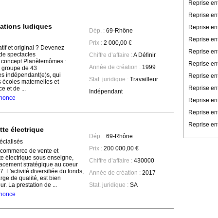
Reprise en
Reprise en
ations ludiques
Reprise en
Dép. :
69-Rhône
Reprise ent
Prix :
2 000,00 €
tif et original ? Devenez
Reprise en
de spectacles
Chiffre d’affaire :
A Définir
oncept Planètemômes :
Reprise en
Année de création :
1999
 groupe de 43
es indépendant(e)s, qui
Reprise ent
Stat. juridique :
Travailleur
s écoles maternelles et
Reprise ent
 et de ...
Indépendant
annonce
Reprise en
Reprise en
Reprise ent
tte électrique
Dép. :
69-Rhône
cialisés
Prix :
200 000,00 €
 commerce de vente et
tte électrique sous enseigne,
Chiffre d’affaire :
430000
lacement stratégique au coeur
 L'activité diversifiée du fonds,
Année de création :
2017
rge de qualité, est bien
r. La prestation de ...
Stat. juridique :
SA
annonce