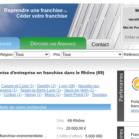
Reprendre une franchise
M
ou
Céder votre franchise
Identif
Mot de P
Créer u
rendre
Déposer une Annonce
Contact
Région
Prix
Référen
rise d'entreprise en franchise dans le Rhône (69)
:
Caluire-et-Cuire (1)
-
Dardilly (2)
-
Lyon (28)
-
Neuville-sur-
eneins (1)
-
Tassin-la-Demi-Lune (1)
-
Vaulx-en-Velin (1)
-
)
-
Corbas (1)
-
Genay (1)
-
Mions (1)
-
Saint-Priest (3)
-
Toussieu
Port
franc
tats de votre recherche
annu
Dép. :
69-Rhône
Prix :
20 000,00 €
Fran
franchise-evenementielle ...
Chiffre d’affaire :
5 000 000