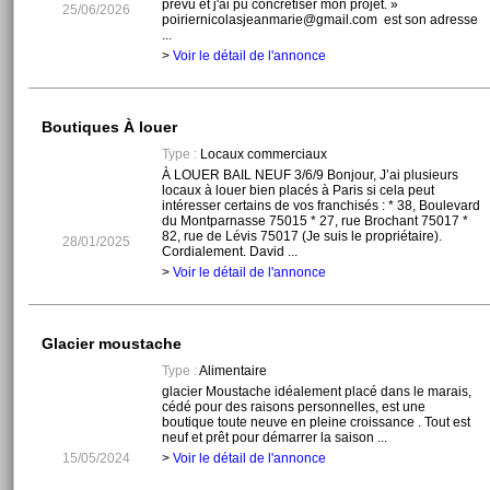
prévu et j'ai pu concrétiser mon projet. »
25/06/2026
poiriernicolasjeanmarie@gmail.com est son adresse
...
>
Voir le détail de l'annonce
Boutiques À louer
Type :
Locaux commerciaux
À LOUER BAIL NEUF 3/6/9 Bonjour, J’ai plusieurs
locaux à louer bien placés à Paris si cela peut
intéresser certains de vos franchisés : * 38, Boulevard
du Montparnasse 75015 * 27, rue Brochant 75017 *
82, rue de Lévis 75017 (Je suis le propriétaire).
28/01/2025
Cordialement. David ...
>
Voir le détail de l'annonce
Glacier moustache
Type :
Alimentaire
glacier Moustache idéalement placé dans le marais,
cédé pour des raisons personnelles, est une
boutique toute neuve en pleine croissance . Tout est
neuf et prêt pour démarrer la saison ...
15/05/2024
>
Voir le détail de l'annonce