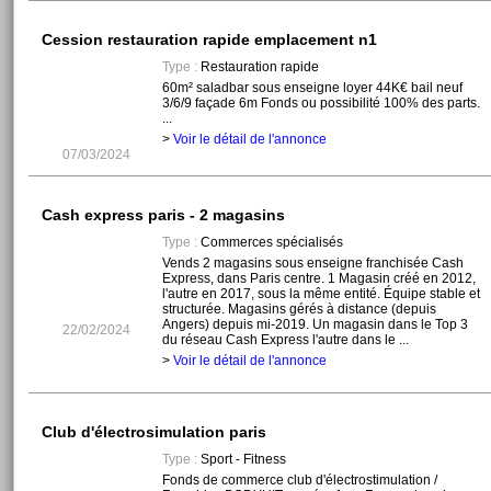
Cession restauration rapide emplacement n1
Type :
Restauration rapide
60m² saladbar sous enseigne loyer 44K€ bail neuf
3/6/9 façade 6m Fonds ou possibilité 100% des parts.
...
>
Voir le détail de l'annonce
07/03/2024
Cash express paris - 2 magasins
Type :
Commerces spécialisés
Vends 2 magasins sous enseigne franchisée Cash
Express, dans Paris centre. 1 Magasin créé en 2012,
l'autre en 2017, sous la même entité. Équipe stable et
structurée. Magasins gérés à distance (depuis
Angers) depuis mi-2019. Un magasin dans le Top 3
22/02/2024
du réseau Cash Express l'autre dans le ...
>
Voir le détail de l'annonce
Club d'électrosimulation paris
Type :
Sport - Fitness
Fonds de commerce club d'électrostimulation /