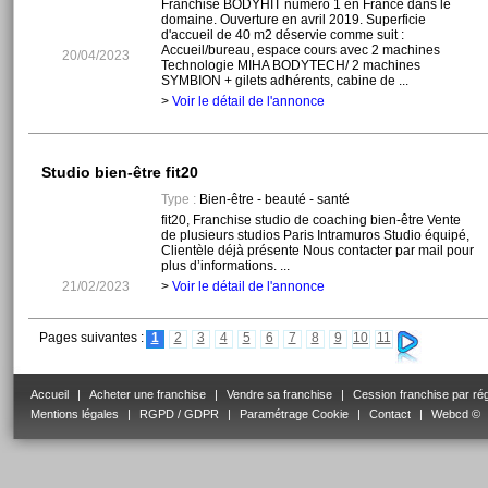
Franchise BODYHIT numéro 1 en France dans le
domaine. Ouverture en avril 2019. Superficie
d'accueil de 40 m2 déservie comme suit :
Accueil/bureau, espace cours avec 2 machines
20/04/2023
Technologie MIHA BODYTECH/ 2 machines
SYMBION + gilets adhérents, cabine de ...
>
Voir le détail de l'annonce
Studio bien-être fit20
Type :
Bien-être - beauté - santé
fit20, Franchise studio de coaching bien-être Vente
de plusieurs studios Paris Intramuros Studio équipé,
Clientèle déjà présente Nous contacter par mail pour
plus d’informations. ...
21/02/2023
>
Voir le détail de l'annonce
Pages suivantes :
1
2
3
4
5
6
7
8
9
10
11
Accueil
|
Acheter une franchise
|
Vendre sa franchise
|
Cession franchise par ré
Mentions légales
|
RGPD / GDPR
|
Paramétrage Cookie
|
Contact
|
Webcd ©