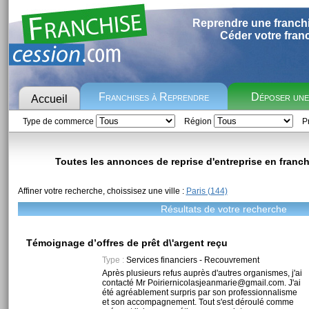
Reprendre une franch
Céder votre fran
Franchises à Reprendre
Déposer un
Accueil
Type de commerce
Région
Pr
Toutes les annonces de reprise d'entreprise en franch
Affiner votre recherche, choissisez une ville :
Paris (144)
Résultats de votre recherche
Témoignage d’offres de prêt d\'argent reçu
Type :
Services financiers - Recouvrement
Après plusieurs refus auprès d'autres organismes, j'ai
contacté Mr Poiriernicolasjeanmarie@gmail.com. J'ai
été agréablement surpris par son professionnalisme
et son accompagnement. Tout s'est déroulé comme