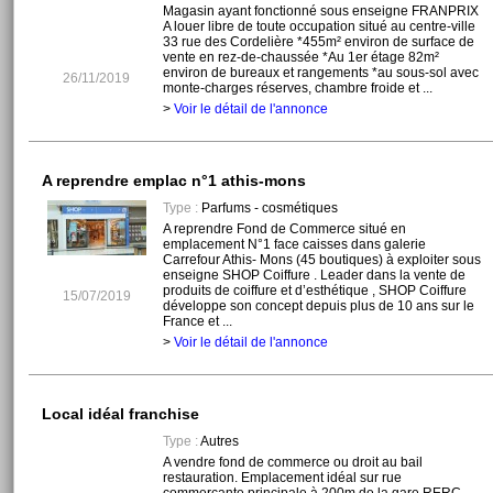
Magasin ayant fonctionné sous enseigne FRANPRIX
A louer libre de toute occupation situé au centre-ville
33 rue des Cordelière *455m² environ de surface de
vente en rez-de-chaussée *Au 1er étage 82m²
environ de bureaux et rangements *au sous-sol avec
26/11/2019
monte-charges réserves, chambre froide et ...
>
Voir le détail de l'annonce
A reprendre emplac n°1 athis-mons
Type :
Parfums - cosmétiques
A reprendre Fond de Commerce situé en
emplacement N°1 face caisses dans galerie
Carrefour Athis- Mons (45 boutiques) à exploiter sous
enseigne SHOP Coiffure . Leader dans la vente de
produits de coiffure et d’esthétique , SHOP Coiffure
15/07/2019
développe son concept depuis plus de 10 ans sur le
France et ...
>
Voir le détail de l'annonce
Local idéal franchise
Type :
Autres
A vendre fond de commerce ou droit au bail
restauration. Emplacement idéal sur rue