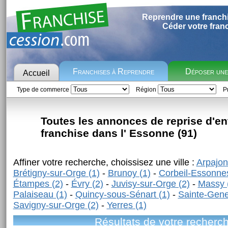
Reprendre une franch
Céder votre fran
Franchises à Reprendre
Déposer un
Accueil
Type de commerce
Région
Pr
Toutes les annonces de reprise d'en
franchise dans l' Essonne (91)
Affiner votre recherche, choissisez une ville :
Arpajon
Brétigny-sur-Orge (1)
-
Brunoy (1)
-
Corbeil-Essonnes
Étampes (2)
-
Évry (2)
-
Juvisy-sur-Orge (2)
-
Massy 
Palaiseau (1)
-
Quincy-sous-Sénart (1)
-
Sainte-Gene
Savigny-sur-Orge (2)
-
Yerres (1)
Résultats de votre recherc