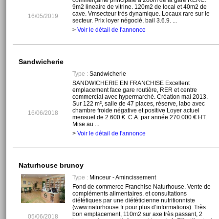
commerçante principale à 200m de la gare RERC.
9m2 lineaire de vitrine. 120m2 de local et 40m2 de
cave. Vmsecteur très dynamique. Locaux rare sur le
16/05/2019
secteur. Prix loyer négocié, bail 3.6.9. ...
>
Voir le détail de l'annonce
Sandwicherie
Type :
Sandwicherie
SANDWICHERIE EN FRANCHISE Excellent
emplacement face gare routière, RER et centre
commercial avec hypermarché. Création mai 2013.
Sur 122 m², salle de 47 places, réserve, labo avec
chambre froide négative et positive Loyer actuel
16/06/2018
mensuel de 2.600 €. C.A. par année 270.000 € HT.
Mise au ...
>
Voir le détail de l'annonce
Naturhouse brunoy
Type :
Minceur - Amincissement
Fond de commerce Franchise Naturhouse. Vente de
compléments alimentaires. et consultations
diététiques par une diététicienne nutritionniste
(www.naturhouse.fr pour plus d’informations). Très
bon emplacement, 110m2 sur axe très passant, 2
05/06/2018