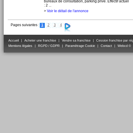
bureaux de consultation, parking privé. Effectif actuel
: 2 ...
>
Voir le détail de l'annonce
Pages suivantes :
1
2
3
4
Accueil
|
Acheter une franchise
|
Vendre sa franchise
|
Cession franchise par ré
Mentions légales
|
RGPD / GDPR
|
Paramétrage Cookie
|
Contact
|
Webcd ©