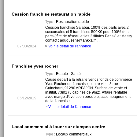
Cession franchise restauration rapide
Type :
Restauration rapide
Cession franchise Salabar, 100% des parts avec 2
succursales et 5 franchises 500K€ pour 100% des
parts (tête de réseau et les 2 filiales Paris 8 et Massy
contact : aduquesne@ankka.fr ...
07/03/2024
>
Voir le détail de l'annonce
Franchise yves rocher
Type :
Beauté - Santé
Cause départ à la retraite,vends fonds de commerce
Yves Rocher en franchise, centre ville: 3 rue
Guinchard, 91290 ARPAJON. Surface de vente et
institut, 73m2 (3 cabines de 9m2). Affaire rentable
avec marge d'évolution possible, accompagnement
05/12/2019
de la franchise. ...
>
Voir le détail de l'annonce
Local commercial à louer sur etampes centre
Type :
Locaux commerciaux