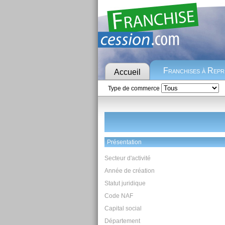
Franchises à Rep
Accueil
Type de commerce
Présentation
Secteur d'activité
Année de création
Statut juridique
Code NAF
Capital social
Département