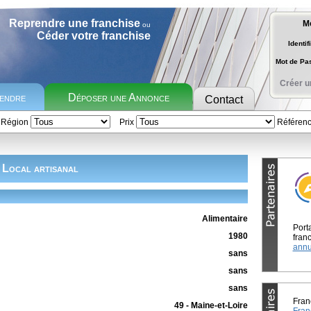
Reprendre une franchise
M
ou
Céder votre franchise
Identif
Mot de P
Créer u
rendre
Déposer une Annonce
Contact
Région
Prix
Référen
Local artisanal
Alimentaire
Port
1980
franc
annu
sans
sans
sans
Fran
49 - Maine-et-Loire