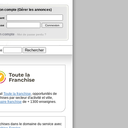
on compte (Gérer les annonces)
iant
asse
n compte
-
Mot de passe perdu ?
ce
ail
Toute la franchise
, opportunités de
hises par secteur d'activité et ville,
aire franchise
de + 1300 enseignes.
chises dans le domaine du service avec