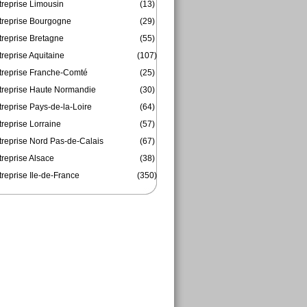
treprise Limousin
(13)
treprise Bourgogne
(29)
treprise Bretagne
(55)
reprise Aquitaine
(107)
treprise Franche-Comté
(25)
treprise Haute Normandie
(30)
reprise Pays-de-la-Loire
(64)
reprise Lorraine
(57)
treprise Nord Pas-de-Calais
(67)
treprise Alsace
(38)
reprise Ile-de-France
(350)