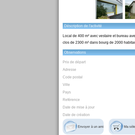
Déscription de l'activité
Local de 400 m² avec vestaire et bureau avec
clos de 2300 m² dans bourg de 2000 habita
Observations
Prix de départ
Adresse
Code postal
Ville
Pays
Reférence
Date de mise à jour
Date de création
Envoyer à un ami
Ma séle