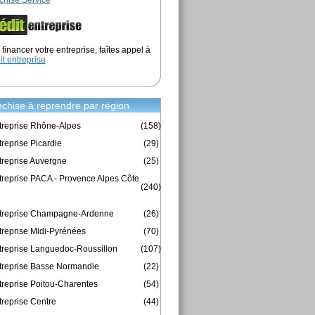
chise Service
financer votre entreprise, faîtes appel à
it entreprise
chise à reprendre par région
treprise Rhône-Alpes
(158)
reprise Picardie
(29)
treprise Auvergne
(25)
treprise PACA - Provence Alpes Côte
(240)
ntreprise Champagne-Ardenne
(26)
treprise Midi-Pyrénées
(70)
treprise Languedoc-Roussillon
(107)
treprise Basse Normandie
(22)
treprise Poitou-Charentes
(54)
treprise Centre
(44)