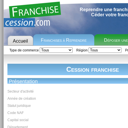
Reprendre une franch
Céder votre fran
Franchises à Reprendre
Déposer un
Accueil
Type de commerce
Région
Pr
Cession franchise
Présentation
Secteur d'activité
Année de création
Statut juridique
Code NAF
Capital social
Département