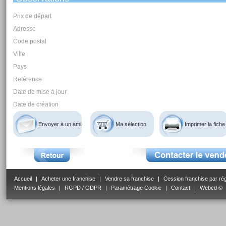
Prix de départ
Adresse
Code postal
Ville
Pays
Reférence
Date de mise à jour
Date de création
Envoyer à un ami
Ma sélection
Imprimer la fiche
Accueil
|
Acheter une franchise
|
Vendre sa franchise
|
Cession franchise par ré
Mentions légales
|
RGPD / GDPR
|
Paramétrage Cookie
|
Contact
|
Webcd ©