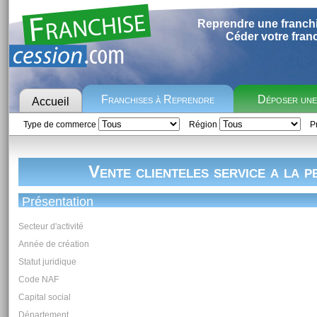
Reprendre une franch
Céder votre fran
Franchises à Reprendre
Déposer un
Accueil
Type de commerce
Région
Pr
Vente clienteles service a la 
Présentation
Secteur d'activité
Année de création
Statut juridique
Code NAF
Capital social
Département