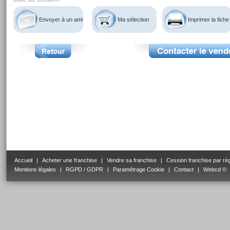
Envoyer à un ami
Ma sélection
Imprimer la fiche
Accueil
|
Acheter une franchise
|
Vendre sa franchise
|
Cession franchise par ré
Mentions légales
|
RGPD / GDPR
|
Paramétrage Cookie
|
Contact
|
Webcd ©