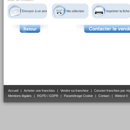
Envoyer à un ami
Ma sélection
Imprimer la fiche
Accueil
|
Acheter une franchise
|
Vendre sa franchise
|
Cession franchise par ré
Mentions légales
|
RGPD / GDPR
|
Paramétrage Cookie
|
Contact
|
Webcd ©