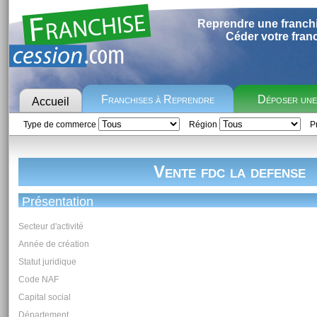
Reprendre une franch
Céder votre fran
Franchises à Reprendre
Déposer un
Accueil
Type de commerce
Région
Pr
Vente fdc la defense
Présentation
Secteur d'activité
Année de création
Statut juridique
Code NAF
Capital social
Département