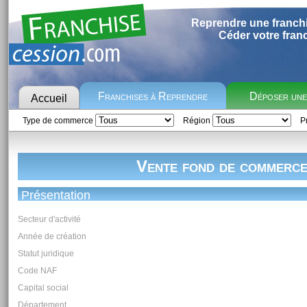
Reprendre une franch
Céder votre fran
Franchises à Reprendre
Déposer un
Accueil
Type de commerce
Région
Pr
Vente fond de commerc
Présentation
Secteur d'activité
Année de création
Statut juridique
Code NAF
Capital social
Département