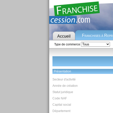
Franchises à Rep
Accueil
Type de commerce
Présentation
Secteur d'activité
Année de création
Statut juridique
Code NAF
Capital social
Département