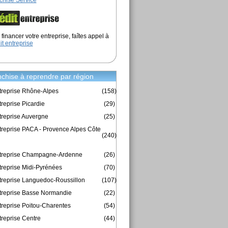
chise Service
financer votre entreprise, faîtes appel à
it entreprise
chise à reprendre par région
treprise Rhône-Alpes
(158)
reprise Picardie
(29)
treprise Auvergne
(25)
treprise PACA - Provence Alpes Côte
(240)
ntreprise Champagne-Ardenne
(26)
treprise Midi-Pyrénées
(70)
treprise Languedoc-Roussillon
(107)
treprise Basse Normandie
(22)
treprise Poitou-Charentes
(54)
treprise Centre
(44)