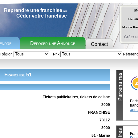
Reprendre une franchise
M
ou
Céder votre franchise
Identif
Mot de P
Créer u
rendre
Déposer une Annonce
Contact
Région
Prix
Référen
Franchise 51
Tickets publicitaires, tickets de caisse
Port
2009
franc
annu
FRANCHISE
7311Z
3000
Fran
51 - Marne