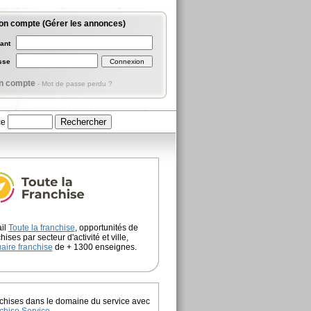
on compte (Gérer les annonces)
iant
asse
n compte
-
Mot de passe perdu ?
ce
ail
Toute la franchise
, opportunités de
hises par secteur d'activité et ville,
aire franchise
de + 1300 enseignes.
chises dans le domaine du service avec