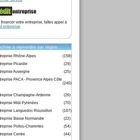
chise Service
financer votre entreprise, faîtes appel à
it entreprise
chise à reprendre par région
treprise Rhône-Alpes
(158)
reprise Picardie
(29)
treprise Auvergne
(25)
treprise PACA - Provence Alpes Côte
(240)
ntreprise Champagne-Ardenne
(26)
treprise Midi-Pyrénées
(70)
treprise Languedoc-Roussillon
(107)
treprise Basse Normandie
(22)
treprise Poitou-Charentes
(54)
treprise Centre
(44)