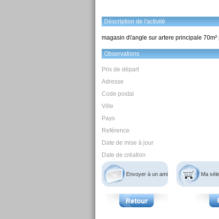
Déscription de l'activité
magasin d\'angle sur artere principale 70m²
Observations
Prix de départ
Adresse
Code postal
Ville
Pays
Reférence
Date de mise à jour
Date de création
Envoyer à un ami
Ma séle