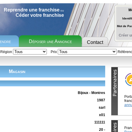
Reprendre une franchise
M
ou
Céder votre franchise
Identif
Mot de P
Créer u
rendre
Déposer une Annonce
Contact
Région
Prix
Référen
Magasin
Bijoux - Montres
Port
1987
franc
annu
sarl
x01
111111
Fran
20 -