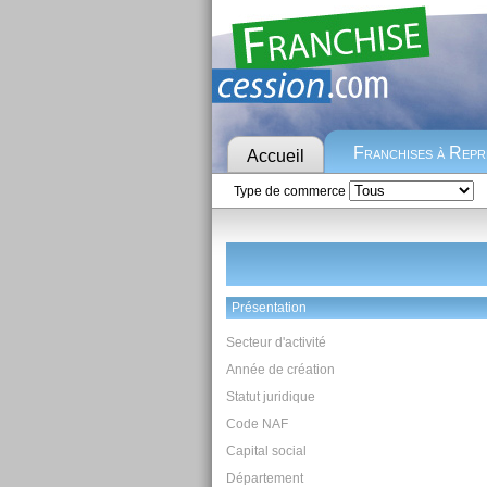
Franchises à Rep
Accueil
Type de commerce
Présentation
Secteur d'activité
Année de création
Statut juridique
Code NAF
Capital social
Département