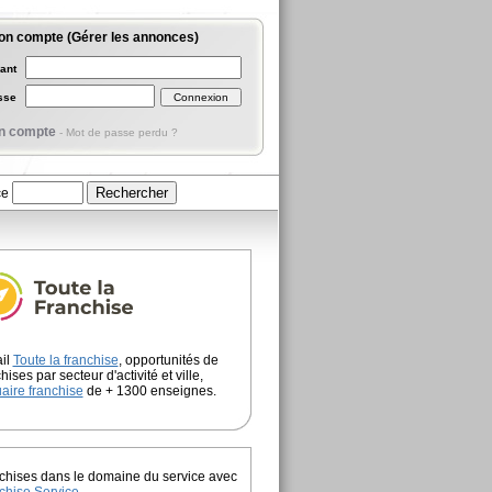
on compte (Gérer les annonces)
iant
asse
n compte
-
Mot de passe perdu ?
ce
ail
Toute la franchise
, opportunités de
hises par secteur d'activité et ville,
aire franchise
de + 1300 enseignes.
chises dans le domaine du service avec