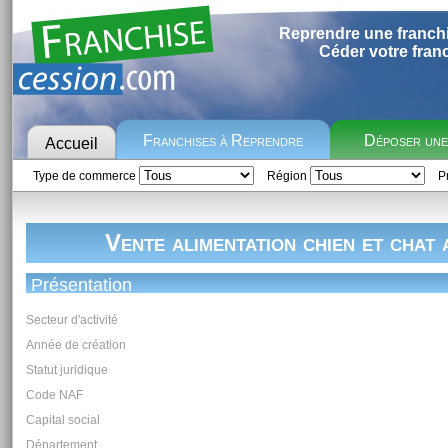
Reprendre une franch
Céder votre fran
Franchises à Reprendre
Déposer un
Accueil
Type de commerce
Région
Pr
Vente alimentation chien et chat 
Présentation
Secteur d'activité
Année de création
Statut juridique
Code NAF
Capital social
Département