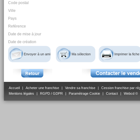
Code postal
Ville
Pays
Reférence
Date de mise à jour
Date de création
Envoyer à un ami
Ma sélection
Imprimer la fiche
Accueil
|
Acheter une franchise
|
Vendre sa franchise
|
Cession franchise par ré
Mentions légales
|
RGPD / GDPR
|
Paramétrage Cookie
|
Contact
|
Webcd ©