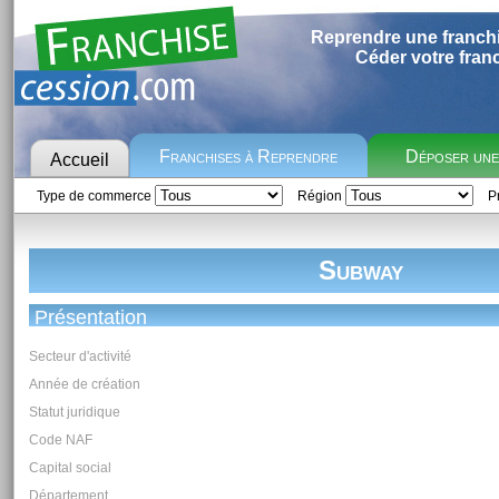
Reprendre une franch
Céder votre fran
Franchises à Reprendre
Déposer un
Accueil
Type de commerce
Région
Pr
Subway
Présentation
Secteur d'activité
Année de création
Statut juridique
Code NAF
Capital social
Département