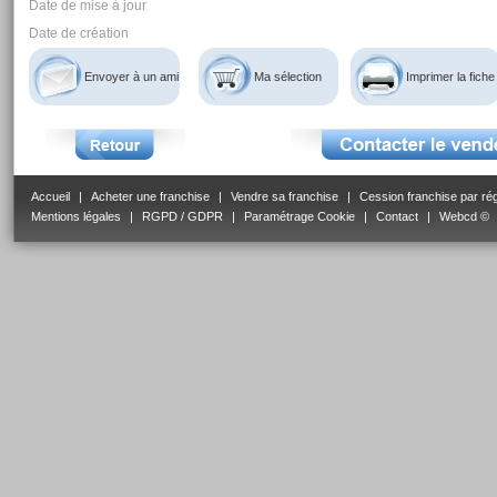
Date de mise à jour
Date de création
Envoyer à un ami
Ma sélection
Imprimer la fiche
Accueil
|
Acheter une franchise
|
Vendre sa franchise
|
Cession franchise par ré
Mentions légales
|
RGPD / GDPR
|
Paramétrage Cookie
|
Contact
|
Webcd ©