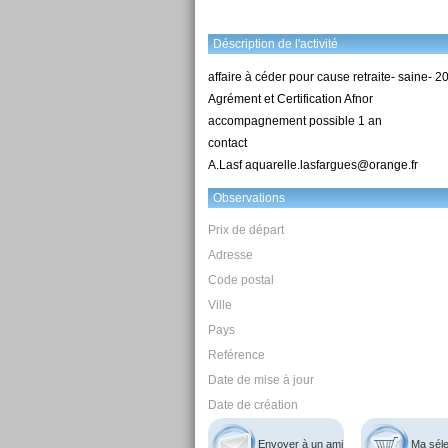
Déscription de l'activité
affaire à céder pour cause retraite- saine- 20 
Agrément et Certification Afnor
accompagnement possible 1 an
contact
A.Lasf aquarelle.lasfargues@orange.fr
Observations
Prix de départ
Adresse
Code postal
Ville
Pays
Reférence
Date de mise à jour
Date de création
Envoyer à un ami
Ma séle