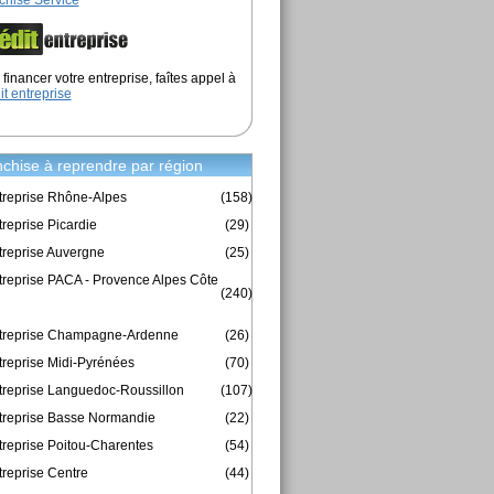
chise Service
financer votre entreprise, faîtes appel à
it entreprise
chise à reprendre par région
treprise Rhône-Alpes
(158)
reprise Picardie
(29)
treprise Auvergne
(25)
treprise PACA - Provence Alpes Côte
(240)
ntreprise Champagne-Ardenne
(26)
treprise Midi-Pyrénées
(70)
treprise Languedoc-Roussillon
(107)
treprise Basse Normandie
(22)
treprise Poitou-Charentes
(54)
treprise Centre
(44)