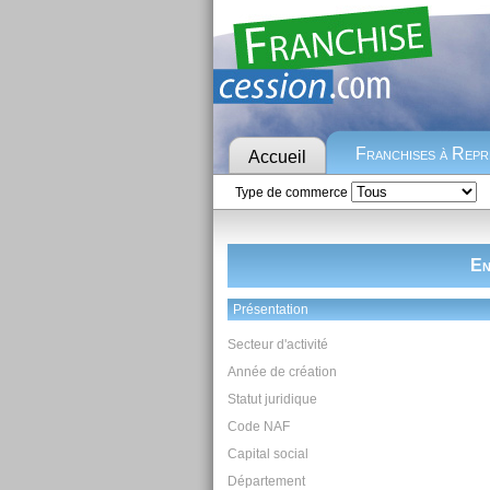
Franchises à Rep
Accueil
Type de commerce
En
Présentation
Secteur d'activité
Année de création
Statut juridique
Code NAF
Capital social
Département