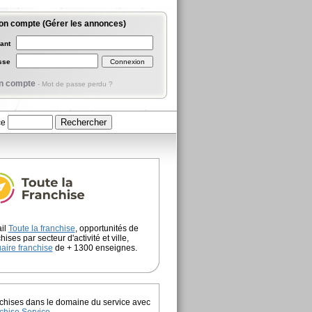
on compte (Gérer les annonces)
iant
asse
n compte
-
Mot de passe perdu ?
ce
ail
Toute la franchise
, opportunités de
hises par secteur d'activité et ville,
aire franchise
de + 1300 enseignes.
chises dans le domaine du service avec