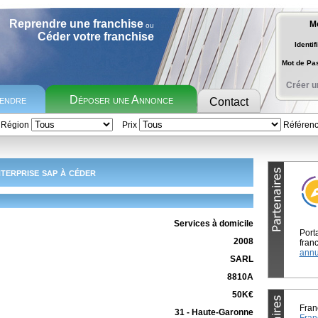
Reprendre une franchise
M
ou
Céder votre franchise
Identif
Mot de P
Créer u
rendre
Déposer une Annonce
Contact
Région
Prix
Référen
terprise sap à céder
Services à domicile
Port
2008
franc
annu
SARL
8810A
50K€
Fran
31 - Haute-Garonne