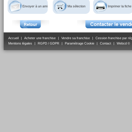
Envoyer à un ami
Ma sélection
Imprimer la fiche
Accueil
|
Acheter une franchise
|
Vendre sa franchise
|
Cession franchise par ré
Mentions légales
|
RGPD / GDPR
|
Paramétrage Cookie
|
Contact
|
Webcd ©