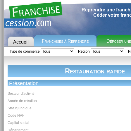
Reprendre une franch
Céder votre fran
Franchises à Reprendre
Déposer un
Accueil
Type de commerce
Région
Pr
Restauration rapide
Présentation
Secteur d'activité
Année de création
Statut juridique
Code NAF
Capital social
Département