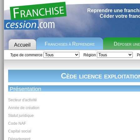
Reprendre une franch
Céder votre fran
Franchises à Reprendre
Déposer un
Accueil
Type de commerce
Région
Pr
Cède licence exploitatio
Présentation
Secteur d'activité
Année de création
Statut juridique
Code NAF
Capital social
Département