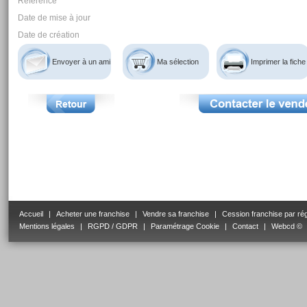
Reférence
Date de mise à jour
Date de création
Envoyer à un ami
Ma sélection
Imprimer la fiche
Accueil
|
Acheter une franchise
|
Vendre sa franchise
|
Cession franchise par ré
Mentions légales
|
RGPD / GDPR
|
Paramétrage Cookie
|
Contact
|
Webcd ©