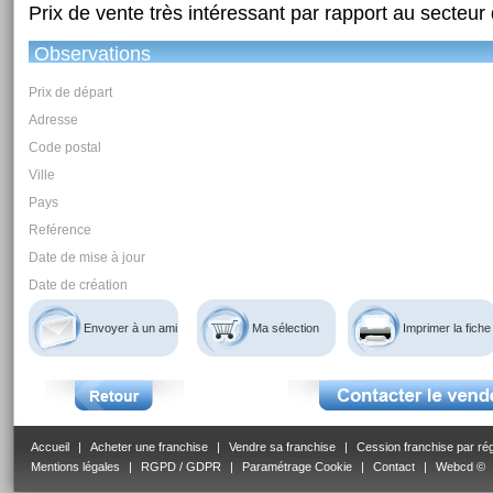
Prix de vente très intéressant par rapport au secteur d
Observations
Prix de départ
Adresse
Code postal
Ville
Pays
Reférence
Date de mise à jour
Date de création
Envoyer à un ami
Ma sélection
Imprimer la fiche
Accueil
|
Acheter une franchise
|
Vendre sa franchise
|
Cession franchise par ré
Mentions légales
|
RGPD / GDPR
|
Paramétrage Cookie
|
Contact
|
Webcd ©