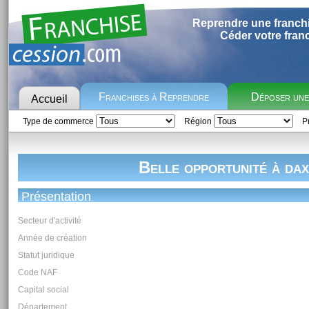
Reprendre une franch
Céder votre fran
Franchises à Reprendre
Déposer un
Accueil
Type de commerce
Région
Pr
Belle opportunité à dax
Présentation
Secteur d'activité
Année de création
Statut juridique
Code NAF
Capital social
Département