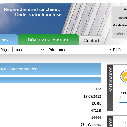
Reprendre une franchise
M
ou
Céder votre franchise
Identif
Mot de P
Créer u
rendre
Déposer une Annonce
Contact
Région
Prix
Référen
ente fond commerce
Bio
Port
17/07/2012
franc
annu
EURL
4711B
10000
Fran
78 - Yvelines