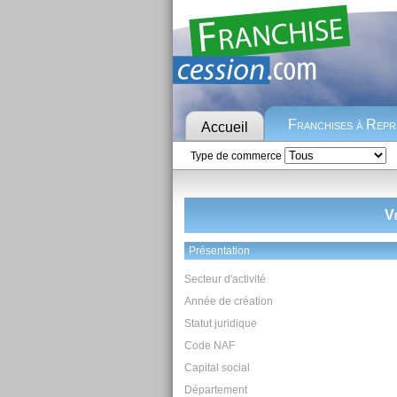
Franchises à Rep
Accueil
Type de commerce
V
Présentation
Secteur d'activité
Année de création
Statut juridique
Code NAF
Capital social
Département