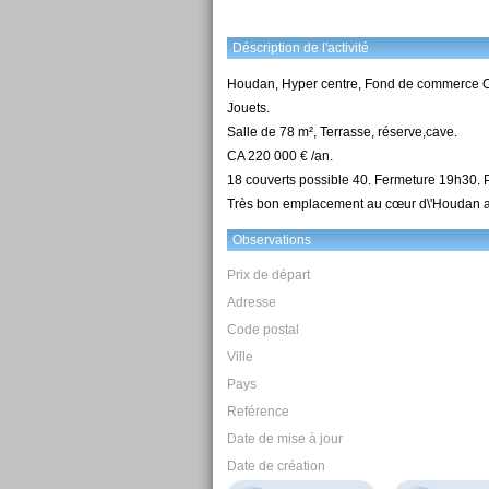
Déscription de l'activité
Houdan, Hyper centre, Fond de commerce Crêp
Jouets.
Salle de 78 m², Terrasse, réserve,cave.
CA 220 000 € /an.
18 couverts possible 40. Fermeture 19h30. 
Très bon emplacement au cœur d\'Houdan 
Observations
Prix de départ
Adresse
Code postal
Ville
Pays
Reférence
Date de mise à jour
Date de création