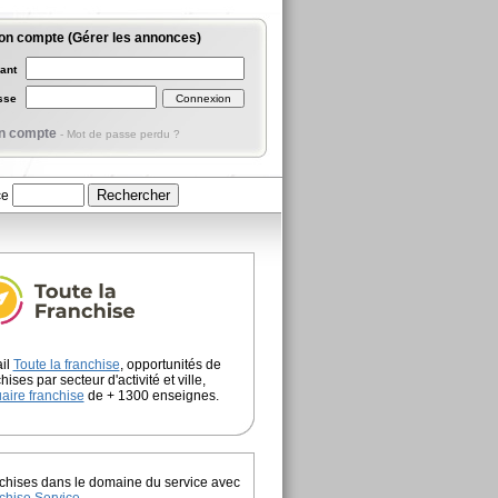
on compte (Gérer les annonces)
iant
asse
n compte
-
Mot de passe perdu ?
ce
ail
Toute la franchise
, opportunités de
hises par secteur d'activité et ville,
aire franchise
de + 1300 enseignes.
chises dans le domaine du service avec