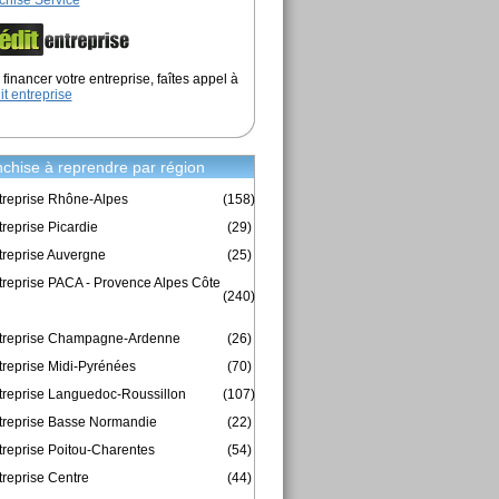
chise Service
financer votre entreprise, faîtes appel à
it entreprise
chise à reprendre par région
treprise Rhône-Alpes
(158)
reprise Picardie
(29)
treprise Auvergne
(25)
treprise PACA - Provence Alpes Côte
(240)
ntreprise Champagne-Ardenne
(26)
treprise Midi-Pyrénées
(70)
treprise Languedoc-Roussillon
(107)
treprise Basse Normandie
(22)
treprise Poitou-Charentes
(54)
treprise Centre
(44)