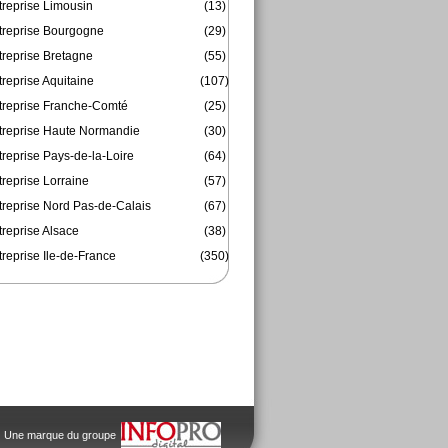
treprise Limousin
(13)
treprise Bourgogne
(29)
treprise Bretagne
(55)
reprise Aquitaine
(107)
treprise Franche-Comté
(25)
treprise Haute Normandie
(30)
reprise Pays-de-la-Loire
(64)
reprise Lorraine
(57)
treprise Nord Pas-de-Calais
(67)
treprise Alsace
(38)
reprise Ile-de-France
(350)
Une marque du groupe