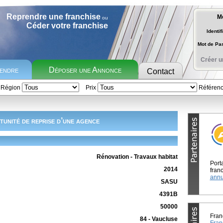
Reprendre une franchise
M
ou
Céder votre franchise
Identif
Mot de P
Créer u
rendre
Déposer une Annonce
Contact
Région
Prix
Référen
unité de reprise d’une agence
Rénovation - Travaux habitat
Port
2014
franc
annu
SASU
4391B
50000
Fran
84 - Vaucluse