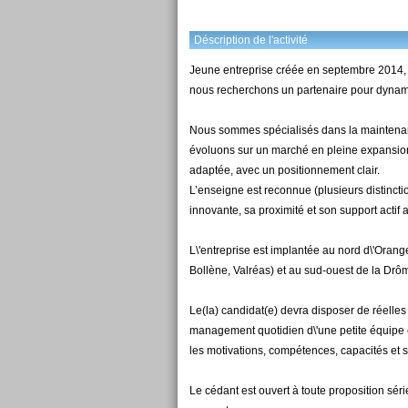
Déscription de l'activité
Jeune entreprise créée en septembre 2014,
nous recherchons un partenaire pour dynam
Nous sommes spécialisés dans la maintenance
évoluons sur un marché en pleine expansion 
adaptée, avec un positionnement clair.
L’enseigne est reconnue (plusieurs distincti
innovante, sa proximité et son support actif 
L\'entreprise est implantée au nord d\'Orang
Bollène, Valréas) et au sud-ouest de la Drô
Le(la) candidat(e) devra disposer de réelle
management quotidien d\'une petite équipe c
les motivations, compétences, capacités et s
Le cédant est ouvert à toute proposition série