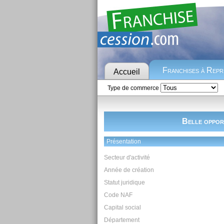
Franchises à Rep
Accueil
Type de commerce
Belle opport
Présentation
Secteur d'activité
Année de création
Statut juridique
Code NAF
Capital social
Département