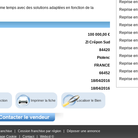
Reprise en
ème temps avec des solutions adaptées en fonction de la
Reprise en
Reprise en
Reprise ent
Reprise en
100 000,00 €
Reprise en
ZI Crépon Sud
Reprise ent
84420
Reprise ent
Piolenc
Reprise en
FRANCE
Reprise en
66452
Reprise ent
18/04/2016
18/04/2016
ction
Imprimer la fiche
Localiser le Bien
ranchise
|
Cession franchise par région
|
Déposer une annonce
age Cookie
|
Contact
|
Webcd ©