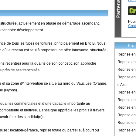
Fran
Pour 
 structurée, actuellement en phase de démarrage ascendant,
Créd
iser notre développement.
 de tous les types de toitures, principalement en B to B. Nous
Fran
où le réseau est seul à proposer une offre innovante, structurée,
Reprise en
Reprise ent
ons récentes) pour la qualité de son concept, son approche
Reprise en
auprès de ses franchisés.
Reprise en
e et sa zone d\'intervention se situe au nord du Vaucluse (Orange,
d'Azur
me (Nyons).
Reprise e
Reprise en
s qualités commerciales et d’une capacité importante au
Reprise en
ompétente et motivée. L’enseigne apprécie les profils à travers
Reprise en
avoir-être des candidat(e)s.
Reprise en
Reprise en
use : location-gérance, reprise totale ou partielle, à court ou