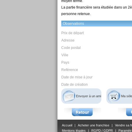
moyen terme.
La partie financière sera étudiée dans un 2
personne retenue.
Observations
Prix de départ
Adresse
Code postal
Ville
Pays
Reférence
Date de mise à jour
Date de création
Envoyer à un ami
Ma séle
Accueil
|
Acheter une franchise
|
Vendre sa f
Mentions légales
|
RGPD / GDPR
|
Paramétr