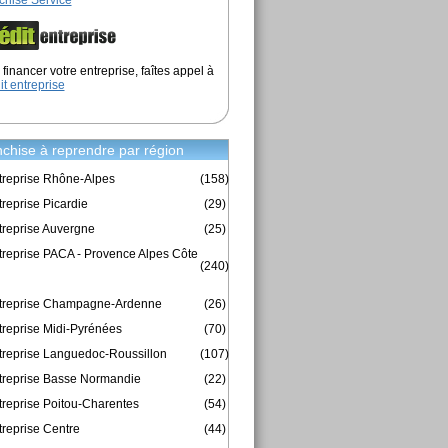
chise Service
financer votre entreprise, faîtes appel à
it entreprise
chise à reprendre par région
treprise Rhône-Alpes
(158)
reprise Picardie
(29)
treprise Auvergne
(25)
treprise PACA - Provence Alpes Côte
(240)
ntreprise Champagne-Ardenne
(26)
treprise Midi-Pyrénées
(70)
treprise Languedoc-Roussillon
(107)
treprise Basse Normandie
(22)
treprise Poitou-Charentes
(54)
treprise Centre
(44)