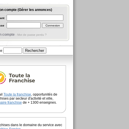
on compte (Gérer les annonces)
iant
asse
n compte
-
Mot de passe perdu ?
ce
ail
Toute la franchise
, opportunités de
hises par secteur d'activité et ville,
aire franchise
de + 1300 enseignes.
chises dans le domaine du service avec