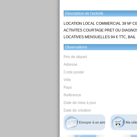
Déscription de l'activité
LOCATION LOCAL COMMERCIAL 39 M² C
ACTIVITES COURTAGE PRET OU DIAGNOS
LOCATIVES MENSUELLES 94 € TTC, BAI
Observations
Prix de départ
Adresse
Code postal
Ville
Pays
Reférence
Date de mise à jour
Date de création
Envoyer à un ami
Ma séle