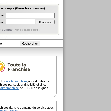
on compte (Gérer les annonces)
iant
asse
n compte
-
Mot de passe perdu ?
ce
ail
Toute la franchise
, opportunités de
hises par secteur d'activité et ville,
aire franchise
de + 1300 enseignes.
chises dans le domaine du service avec