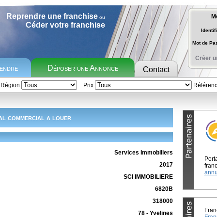
Reprendre une franchise
M
ou
Céder votre franchise
Identif
Mot de P
Créer u
rendre
Déposer une Annonce
Contact
Région
Prix
Référen
l commercial a louer
Services Immobiliers
Port
2017
franc
annu
SCI IMMOBILIERE
6820B
318000
Fran
78 - Yvelines