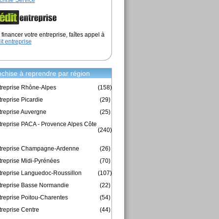
chise Service
financer votre entreprise, faîtes appel à
it entreprise
chise à reprendre par région
treprise Rhône-Alpes
(158)
reprise Picardie
(29)
treprise Auvergne
(25)
treprise PACA - Provence Alpes Côte
(240)
ntreprise Champagne-Ardenne
(26)
treprise Midi-Pyrénées
(70)
treprise Languedoc-Roussillon
(107)
treprise Basse Normandie
(22)
treprise Poitou-Charentes
(54)
treprise Centre
(44)