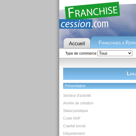
Franchises à Rep
Accueil
Type de commerce
Loca
Présentation
Secteur d'activité
Année de création
Statut juridique
Code NAF
Capital social
Département