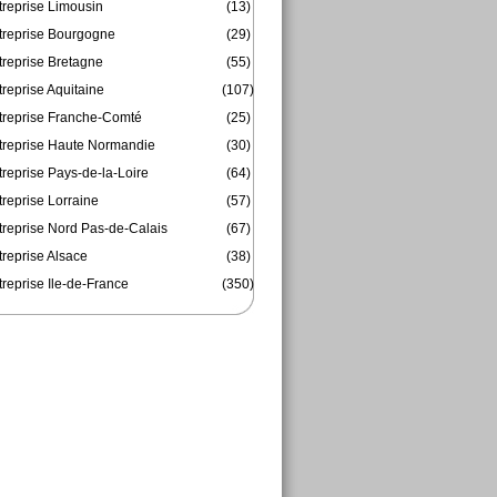
treprise Limousin
(13)
treprise Bourgogne
(29)
treprise Bretagne
(55)
reprise Aquitaine
(107)
treprise Franche-Comté
(25)
treprise Haute Normandie
(30)
reprise Pays-de-la-Loire
(64)
reprise Lorraine
(57)
treprise Nord Pas-de-Calais
(67)
treprise Alsace
(38)
reprise Ile-de-France
(350)