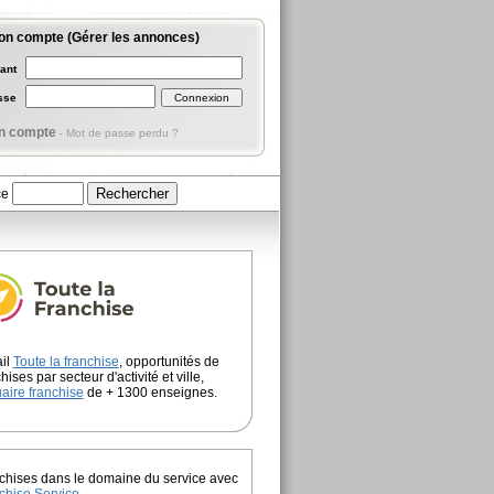
on compte (Gérer les annonces)
iant
asse
n compte
-
Mot de passe perdu ?
ce
ail
Toute la franchise
, opportunités de
hises par secteur d'activité et ville,
aire franchise
de + 1300 enseignes.
chises dans le domaine du service avec