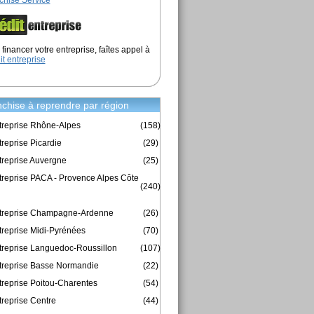
chise Service
financer votre entreprise, faîtes appel à
it entreprise
chise à reprendre par région
treprise Rhône-Alpes
(158)
reprise Picardie
(29)
treprise Auvergne
(25)
treprise PACA - Provence Alpes Côte
(240)
ntreprise Champagne-Ardenne
(26)
treprise Midi-Pyrénées
(70)
treprise Languedoc-Roussillon
(107)
treprise Basse Normandie
(22)
treprise Poitou-Charentes
(54)
treprise Centre
(44)