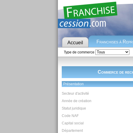
Franchises à Rep
Accueil
Type de commerce
Commerce de rech
Présentation
Secteur d'activité
Année de création
Statut juridique
Code NAF
Capital social
Département