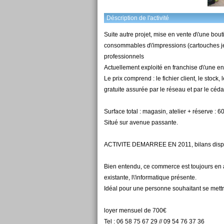
Déscription de l'activité
Suite autre projet, mise en vente d\'une bout
consommables d\'impressions (cartouches jet d
professionnels
Actuellement exploité en franchise d\'une e
Le prix comprend : le fichier client, le stock
gratuite assurée par le réseau et par le céda
Surface total : magasin, atelier + réserve : 6
Situé sur avenue passante.
ACTIVITE DEMARREE EN 2011, bilans dispo
Bien entendu, ce commerce est toujours en a
existante, l\'informatique présente.
Idéal pour une personne souhaitant se mettr
loyer mensuel de 700€
Tel : 06 58 75 67 29 // 09 54 76 37 36