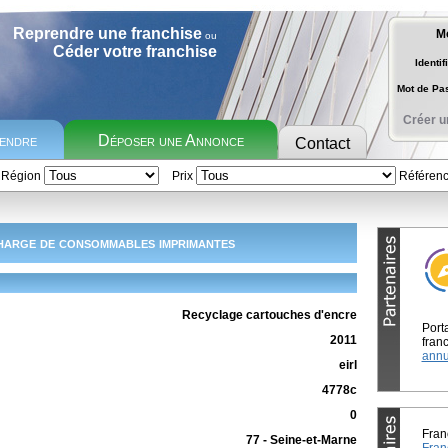
Reprendre une franchise
M
ou
Céder votre franchise
Identif
Mot de P
Créer u
rendre
Déposer une Annonce
Contact
Région
Prix
Référen
arge de consommables imprimantes
Recyclage cartouches d'encre
Port
2011
franc
annu
eirl
4778c
0
Fran
77 - Seine-et-Marne