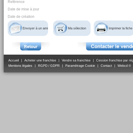
Reférence
Date de mise à jour
Date de création
Envoyer à un ami
Ma sélection
Imprimer la fiche
Accueil
|
Acheter une franchise
|
Vendre sa franchise
|
Cession franchise par ré
Mentions légales
|
RGPD / GDPR
|
Paramétrage Cookie
|
Contact
|
Webcd ©