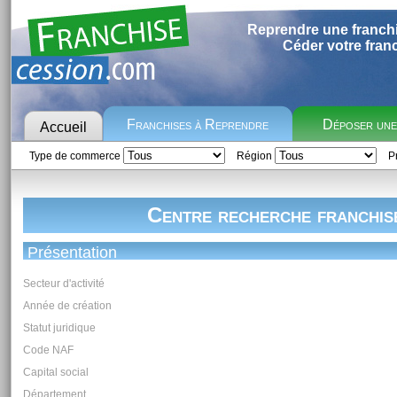
Reprendre une franch
Céder votre fran
Franchises à Reprendre
Déposer un
Accueil
Type de commerce
Région
Pr
Centre recherche franchis
Présentation
Secteur d'activité
Année de création
Statut juridique
Code NAF
Capital social
Département