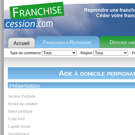
Reprendre une franch
Céder votre fran
Franchises à Reprendre
Déposer un
Accueil
Type de commerce
Région
Pr
Aide à domicile perpigna
Présentation
Secteur d'activité
Année de création
Statut juridique
Code NAF
Capital social
Département