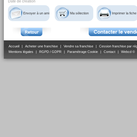
Date de création
Envoyer à un ami
Ma sélection
Imprimer la fiche
Accueil
|
Acheter une franchise
|
Vendre sa franchise
|
Cession franchise par ré
Mentions légales
|
RGPD / GDPR
|
Paramétrage Cookie
|
Contact
|
Webcd ©