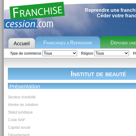
Reprendre une franch
Céder votre fran
Franchises à Reprendre
Déposer un
Accueil
Type de commerce
Région
Pr
Institut de beauté
Présentation
Secteur d'activité
Année de création
Statut juridique
Code NAF
Capital social
Département