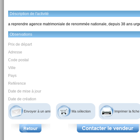
Déscription de l'activité
a reprendre agence matrimoniale de renommée nationale, depuis 38 ans u
Observations
Prix de départ
Adresse
Code postal
Ville
Pays
Reférence
Date de mise à jour
Date de création
Envoyer à un ami
Ma sélection
Imprimer la fiche