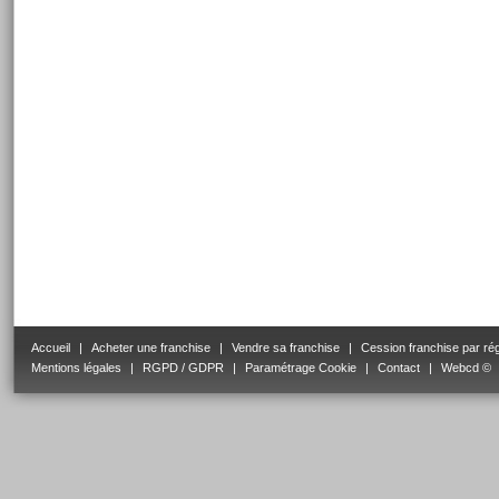
Accueil
|
Acheter une franchise
|
Vendre sa franchise
|
Cession franchise par ré
Mentions légales
|
RGPD / GDPR
|
Paramétrage Cookie
|
Contact
|
Webcd ©