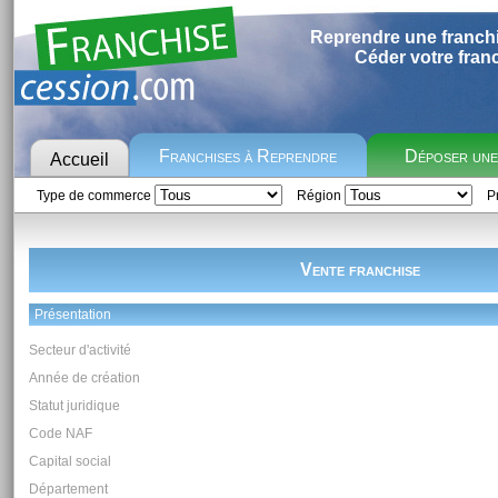
Reprendre une franch
Céder votre fran
Franchises à Reprendre
Déposer un
Accueil
Type de commerce
Région
Pr
Vente franchise
Présentation
Secteur d'activité
Année de création
Statut juridique
Code NAF
Capital social
Département