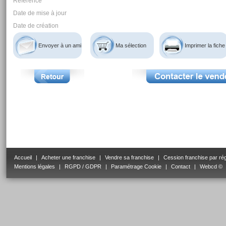
Reférence
Date de mise à jour
Date de création
Envoyer à un ami
Ma sélection
Imprimer la fiche
Accueil
|
Acheter une franchise
|
Vendre sa franchise
|
Cession franchise par ré
Mentions légales
|
RGPD / GDPR
|
Paramétrage Cookie
|
Contact
|
Webcd ©