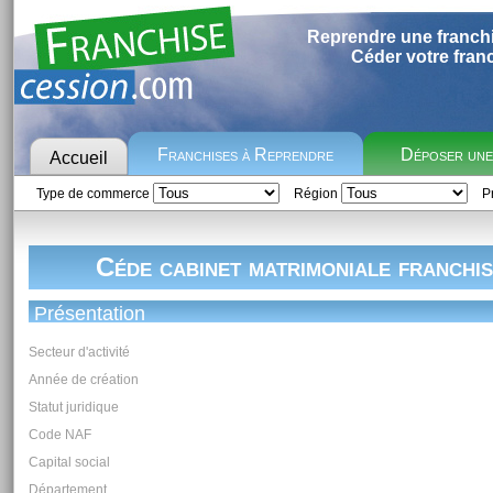
Reprendre une franch
Céder votre fran
Franchises à Reprendre
Déposer un
Accueil
Type de commerce
Région
Pr
Céde cabinet matrimoniale franchis
Présentation
Secteur d'activité
Année de création
Statut juridique
Code NAF
Capital social
Département