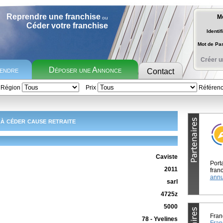
Reprendre une franchise
M
ou
Céder votre franchise
Identif
Mot de P
Créer u
rendre
Déposer une Annonce
Contact
Région
Prix
Référen
à céder cause retraite
Caviste
Port
2011
franc
annu
sarl
4725z
5000
Fran
78 - Yvelines