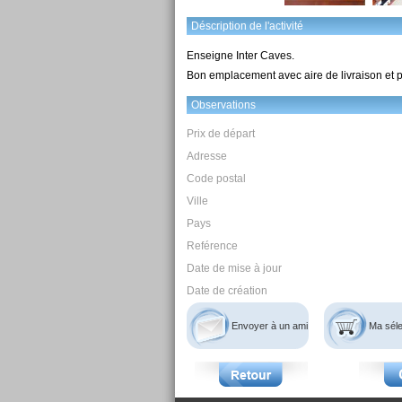
Déscription de l'activité
Enseigne Inter Caves.
Bon emplacement avec aire de livraison et p
Observations
Prix de départ
Adresse
Code postal
Ville
Pays
Reférence
Date de mise à jour
Date de création
Envoyer à un ami
Ma séle