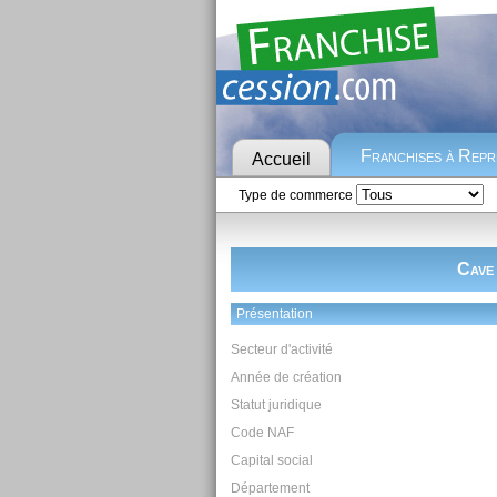
Franchises à Rep
Accueil
Type de commerce
Cave 
Présentation
Secteur d'activité
Année de création
Statut juridique
Code NAF
Capital social
Département