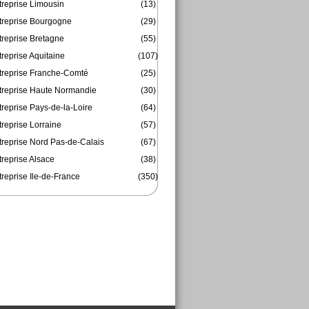
treprise Limousin
(13)
treprise Bourgogne
(29)
treprise Bretagne
(55)
reprise Aquitaine
(107)
treprise Franche-Comté
(25)
treprise Haute Normandie
(30)
reprise Pays-de-la-Loire
(64)
reprise Lorraine
(57)
treprise Nord Pas-de-Calais
(67)
treprise Alsace
(38)
reprise Ile-de-France
(350)