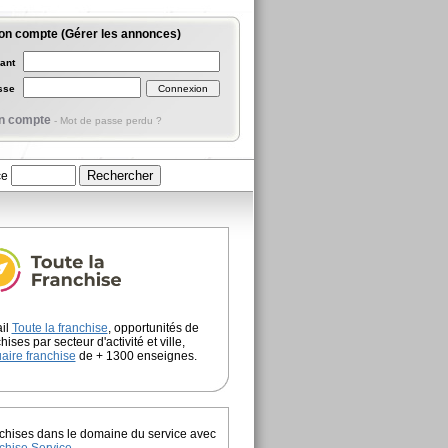
on compte (Gérer les annonces)
iant
asse
n compte
-
Mot de passe perdu ?
ce
ail
Toute la franchise
, opportunités de
hises par secteur d'activité et ville,
aire franchise
de + 1300 enseignes.
chises dans le domaine du service avec