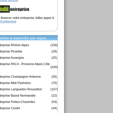
chise Service
financer votre entreprise, faîtes appel à
it entreprise
chise à reprendre par région
treprise Rhône-Alpes
(158)
reprise Picardie
(29)
treprise Auvergne
(25)
treprise PACA - Provence Alpes Côte
(240)
ntreprise Champagne-Ardenne
(26)
treprise Midi-Pyrénées
(70)
treprise Languedoc-Roussillon
(107)
treprise Basse Normandie
(22)
treprise Poitou-Charentes
(54)
treprise Centre
(44)